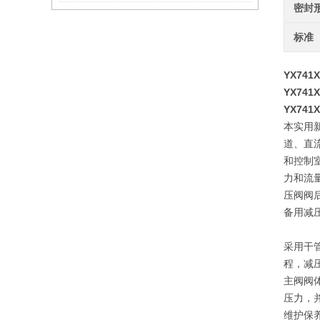
密封
标准
YX74
YX74
YX741X
本实用
道、直
和控制
力和流
压阀阀
备用减
采用干
程，减
主阀阀
压力，
维护保