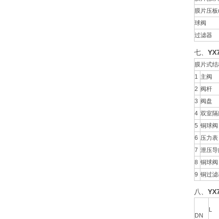
膜片压板
球阀
过滤器
七、
YX
膜片式结
1
主阀
2
阀杆
3
阀盘
4
双室隔
5
铜球阀
6
压力表
7
泄压导
8
铜球阀
9
铜过滤
八、
YX
L
DN