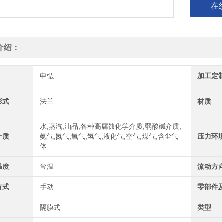
在
介绍：
申弘
加工定
形式
法兰
材质
水,蒸汽,油品,各种高腐蚀化学介质,弱酸碱介质,
介质
氨气,氮气,氧气,氢气,液化气,空气,煤气,含尘气
压力环
体
温度
常温
流动方
方式
手动
零部件
隔膜式
类型