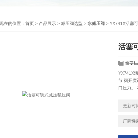
现在的位置：
首页
>
产品展示
>
减压阀选型
>
水减压阀
> YX741X活
活塞
简要描
YX74
节 阀开
口压力。
置和能源
更新时间：
厂商性