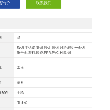
线询价
联系我们
制
是
碳钢,不锈钢,黄铜,铸铁,铸铜,球墨铸铁,合金钢,
铜合金,塑料,陶瓷,PPR,PVC,衬氟,铜
境
常压
向
单向
及配件
手轮
直通式