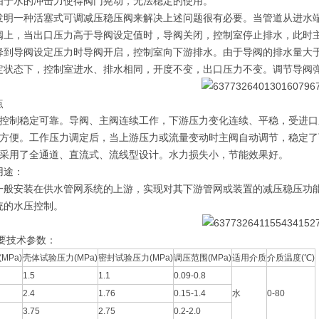
由于水的冲击力使得阀门晃动，无法稳定的使用。
发明一种活塞式可调减压稳压阀来解决上述问题很有必要。
当管道从进水
阀上，当出口压力高于导阀设定值时，导阀关闭，控制室停止排水，此时
降到导阀设定压力时导阀开启，控制室向下游排水。由于导阀的排水量大
定状态下，控制室进水、排水相同，开度不变，出口压力不变。调节导阀
点
力控制稳定可靠。导阀、主阀连续工作，下游压力变化连续、平稳，受进口
作方便。工作压力调定后，当上游压力或流量变动时主阀自动调节，稳定了
体采用了全通道、直流式、流线型设计。水力损失小，节能效果好。
用途：
一般安装在供水管网系统的上游，实现对其下游管网或装置的减压稳压功
统的水压控制。
要技术参数：
MPa)
壳体试验压力(MPa)
密封试验压力(MPa)
调压范围(MPa)
适用介质
介质温度(℃)
1.5
1.1
0.09-0.8
2.4
1.76
0.15-1.4
水
0-80
3.75
2.75
0.2-2.0