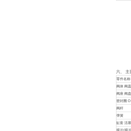
六、
主
零件名称
阀体 阀
阀座 阀
密封圈 O
阀杆
弹簧
缸套 活塞
膜片(膜片