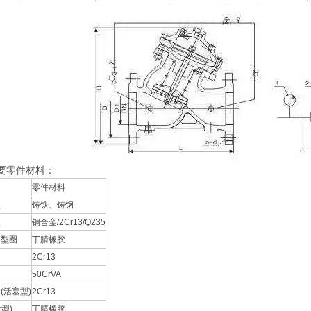
要零件材料：
零件材料
盖
铸铁、铸钢
盘
铜合金/2Cr13/Q235
 型圈
丁腈橡胶
2Cr13
50CrVA
(活塞型)
2Cr13
型)
丁腈橡胶