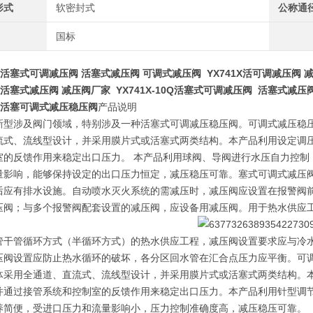
形式
软密封式
公称通
国标
1X活塞式可调减压阀 活塞式减压阀 可调式减压阀 YX741X活可调减压阀 
1X活塞式减压阀 减压阀厂家 YX741X-10Q活塞式可调减压阀 活塞式减压
活塞可调式减压稳压阀
产品说明
新型涉及阀门领域，特别涉及一种活塞式可调减压稳压阀。可调式减压稳
流式、流线型设计，并采用膜片式或活塞式两类结构。本产品利用设定调压
室的反馈作用来稳定出口压力。 本产品利用球阀、导阀进行水压自力控制
量影响，能够保持设定的出口压力恒定，减压稳压可靠。塞式可调式减压
后应有排水设施。自动喷水灭火系统的需减压时，减压阀应设置在报警阀
压阀；与多个报警阀配套设置的减压阀，应设备用减压阀。用于热水供应
管干管循环方式（半循环方式）的热水供应工程，减压阀设置要求应与冷
压阀设置应防止热水循环的破坏，各分区回水管在汇合点压力应平衡。可
体采用全通道、直流式、流线型设计，并采用膜片式或活塞式两类结构。
并通过接管系统和控制室的反馈作用来稳定出口压力。
本产品利用针型调
养简便，受进口压力和流量影响小，压力控制准确度高，减压稳压可靠。