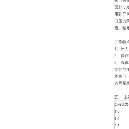
阀门时
因此，
用到导
口压力
启。稳
工作特
1、压
2、操
3、阀
功能与
本阀门
管网系
五、
主
公称压力(
1.0
1.6
2.5