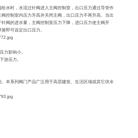
端给水时，水流过针阀进入主阀控制室，出口压力通过导管作
主阀控制室内压力升高并关闭主阀，出口压力不再升高。当出
于针阀的进水量，主阀控制室压力下降，进口压力使主阀开
弹簧即可设定出口压力。
压力影响小。
下游压力。
能。
本系列阀门产品广泛用于高层建筑、生活区域或其它供水