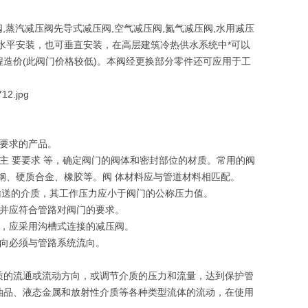
,蒸汽减压阀先导式减压阀,空气减压阀,氮气减压阀,水用减压
水平安装，也可垂直安装，在高层建筑冷热供水系统中*可以
造价(此阀门价格较低)。本阀经更换部分零件还可应用于工
要求的产品。
主 要要求 等，确定阀门的阀体和密封部位的材质。常用的阀
钢、硬质合金、橡胶等。阀 体材料应与管道材料相匹配。
，管道输送的介质，其工作压力应小于阀门的公称压力值。
，并应符合管路对阀门的要求。
时，应采用沟槽式连接的减压阀。
方向必须与管路系统流向。
质的流通或流动方向，或调节介质的压力和流量，达到保护管
油品、液态金属和放射性介质等各种类型流体的流动，在使用