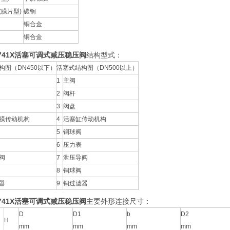
(膜片型)
碳钢
铜合金
铜合金
741X
活塞可调式减压稳压阀
结构型式：
构图（DN450以下）
活塞式结构图（DN500以上）
1
主阀
2
阀杆
3
阀盘
膜传动机构
4
活塞缸传动机构
5
铜球阀
6
压力表
阀
7
泄压导阀
8
铜球阀
器
9
铜过滤器
741X
活塞可调式减压稳压阀
主要外形连接尺寸：
D
D1
b
D2
H
mm
mm
mm
mm