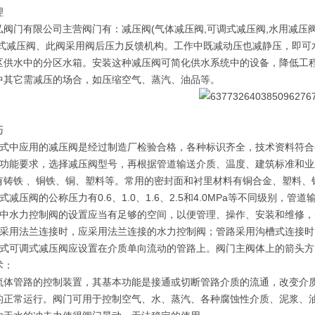
理
弘阀门有限公司主营阀门有：减压阀(气体减压阀,可调式减压阀,水用减压阀
力式减压阀、此阀采用阀后压力反馈机构。工作中既减动压也减静压，即可
区供水中的分区水箱。安装这种减压阀可简化供水系统中的设备，降低工程
中其它需减压的场合，如压缩空气、蒸汽、油品等。
巧
程式中应用的减压阀是经过制造厂检验合格，各种标识齐全，技术资料符合
据功能要求，选择减压阀型号，再根据管道输送介质、温度、建筑标准和业
有铸铁 、铜铁、铜、塑料等。常用的密封面和衬里材料有铜合金、塑料、
式减压阀的公称压力有0.6、1.0、1.6、2.5和4.0MPa等不同级别
程中水力控制阀的设置应当有足够的空间，以便管理、操作、安装和维修
路采用法兰连接时，应采用法兰连接的水力控制阀；管路采用沟槽式连接
塞式可调式减压阀应设置在介质单向流动的管路上。阀门主阀体上的箭头
术：
流体管路的控制装置，其基本功能是接通或切断管路介质的流通，改变介
的正常运行。阀门可用于控制空气、水、蒸汽、各种腐蚀性介质、泥浆、