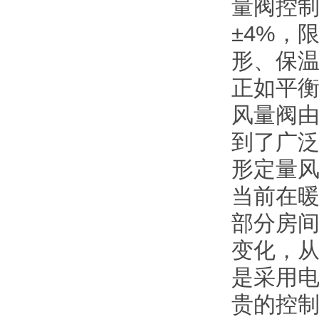
量阀控
±4%，
形、保
正如平
风量阀
到了广泛
形定量
当前在
部分房
变化，
是采用
贵的控