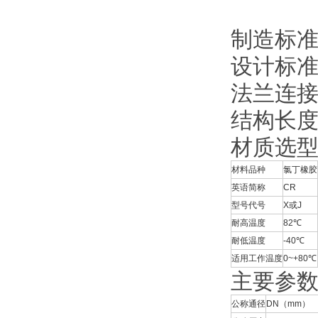
制造标
设计标准：
法兰连接尺寸
结构长度:G
材质选
材料品种
氯丁橡胶
英语简称
CR
型号代号
X或J
耐高温度
82℃
耐低温度
-40℃
适用工作温度
0~+80℃
主要参
公称通径
DN（mm）