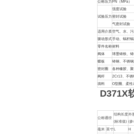
公称压力
PN（MPa）
强度试验
试验压力
密封试验
气密封试验
适用介质
空气、水、污
驱动形式
手动、蜗杆蜗
零件名称
材料
阀体
球墨铸铁、铸
蝶板
铸钢、不锈钢
密封圈
各种橡胶、聚
阀杆
2Cr13、不锈
填料
O型圈、柔性
D371X
结构长度
外
公称通径
(标准值)
(参
毫米
英寸
L
H