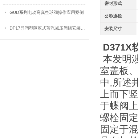
密封形式
GUD系列电动高真空球阀操作应用案例
公称通径
DP17导阀型隔膜式蒸汽减压阀组安装操作流程
安装尺寸
D371X
本发明涉
室盖板
中,所述
上而下竖
于蝶阀上
螺栓固定
固定于