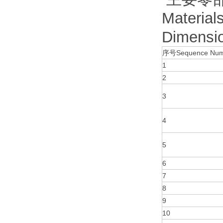
Materia
Dimensi
序号Sequence Num
1
2
3
4
5
6
7
8
9
10