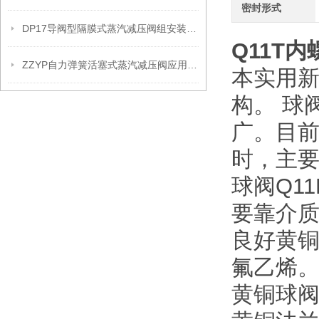
密封形式
DP17导阀型隔膜式蒸汽减压阀组安装操作流程
Q11T
内
ZZYP自力弹簧活塞式蒸汽减压阀应用案例
本实用
构。 球
广。目前
时，主要
球阀Q1
要靠介
良好黄铜
氟乙烯
黄铜球