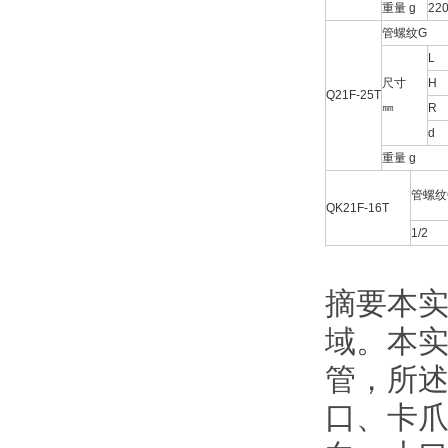
重量 g
22
管螺纹G
L
尺寸
H
Q21F-25T
㎜
R
d
重量 g
管螺纹
QK21F-16T
1/2
摘要本
域。本
管，所
口、卡