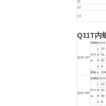
11
12
13
Q11T
内
管螺纹G
1/4
L
53
尺寸
H
41
Q11F-25T
㎜
R
85
d
9
重量 g
20
管螺纹G
1/4
L
53
尺寸
H
44
Q11F-40T
㎜
R
90
d
9