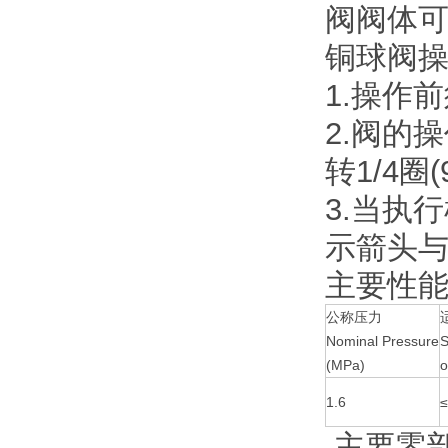
阀阀体
铜球阀
1.操
2.阀的
转1/4圈
3.当执
示箭头
主要性能参数
公称压力
Nominal Pressure
S
(MPa)
1.6
≤
主要零