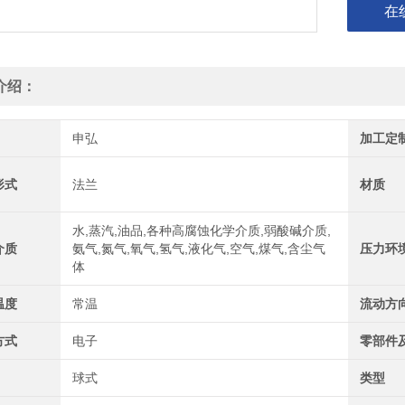
在
介绍：
申弘
加工定
形式
法兰
材质
水,蒸汽,油品,各种高腐蚀化学介质,弱酸碱介质,
介质
氨气,氮气,氧气,氢气,液化气,空气,煤气,含尘气
压力环
体
温度
常温
流动方
方式
电子
零部件
球式
类型