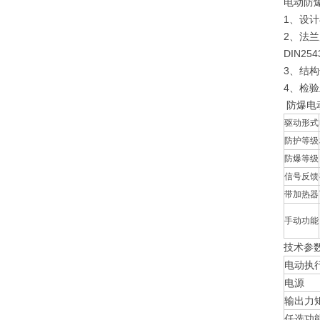
电动防
1、设计与
2、法兰尺
DIN25
3、结构长
4、检验主
防爆电
驱动形式
防护等级
防爆等级
信号反馈
带加热器
手动功能
技术参
电动执
电源
输出力
任选功