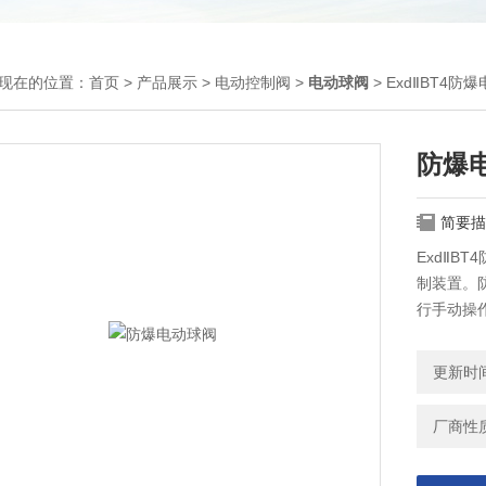
现在的位置：
首页
>
产品展示
>
电动控制阀
>
电动球阀
> ExdⅡBT4防
防爆
简要描
ExdⅡB
制装置。
行手动操
用于高压
更新时间：
厂商性