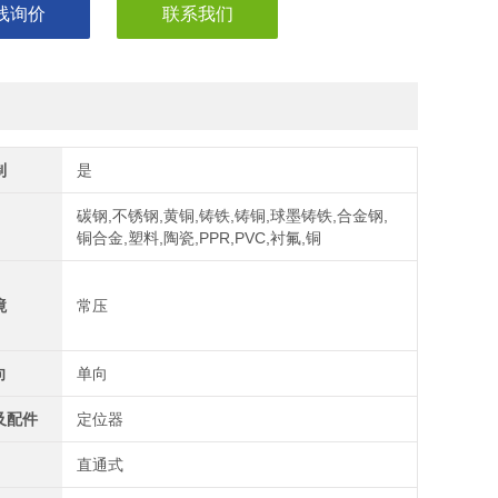
线询价
联系我们
制
是
碳钢,不锈钢,黄铜,铸铁,铸铜,球墨铸铁,合金钢,
铜合金,塑料,陶瓷,PPR,PVC,衬氟,铜
境
常压
向
单向
及配件
定位器
直通式