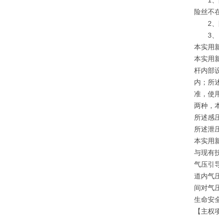
1、防
险丝不
2、防
3、电
本实用
本实用
杆内部
内；所
准，使
两种，
所述感
所述泄
本实用
与现有
气压引
道内气
间对气
生命安
【主权