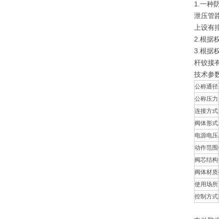
1.一
泄压管
上设有
2.根
3.根
杆铰接
技术参
公称通径
公称压力
连接方式
阀体形式
电源电压
动作范围
阀芯结构
阀体材质
使用场所
控制方式