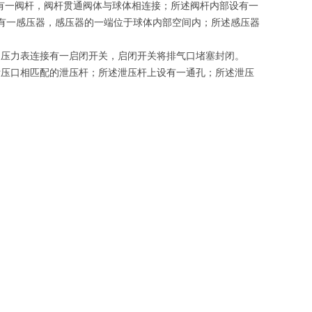
设有一阀杆，阀杆贯通阀体与球体相连接；所述阀杆内部设有一
有一感压器，感压器的一端位于球体内部空间内；所述感压器
所述压力表连接有一启闭开关，启闭开关将排气口堵塞封闭。
与泄压口相匹配的泄压杆；所述泄压杆上设有一通孔；所述泄压