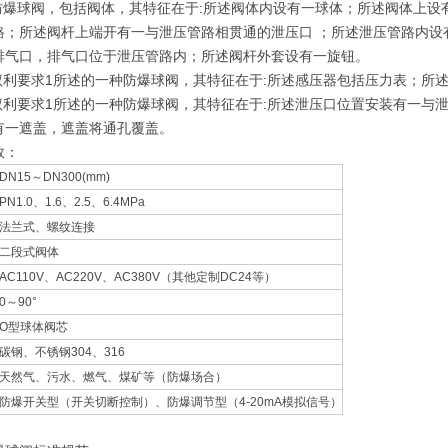
种防爆球阀，包括阀体，其特征在于:所述阀体内设有一球体；所述阀体上
路；所述阀杆上端开有一与泄压管路相贯通的泄压口 ；所述泄压管路内设
排气口，排气口位于泄压管路内；所述阀杆外套设有一旋钮。
据权利要求1所述的一种防爆球阀，其特征在于:所述感压器包括压力表；
据权利要求1所述的一种防爆球阀，其特征在于:所述泄压口位置安装有一
有一遮盖，遮盖将通孔覆盖。
数：
DN15～DN300(mm)
PN1.0、1.6、2.5、6.4MPa
法兰式、螺纹连接
二段式阀体
AC110V、AC220V、AC380V（其他定制DC24等）
0～90°
O型球体阀芯
碳钢、不锈钢304、316
天然气、污水、燃气、煤矿等（防爆场合）
防爆开关型（开关切断控制）、防爆调节型（4-20mA模拟信号）