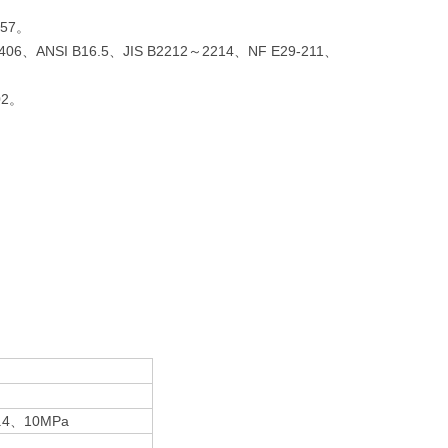
357。
ANSI B16.5、JIS B2212～2214、NF E29-211、
02。
.4、10MPa