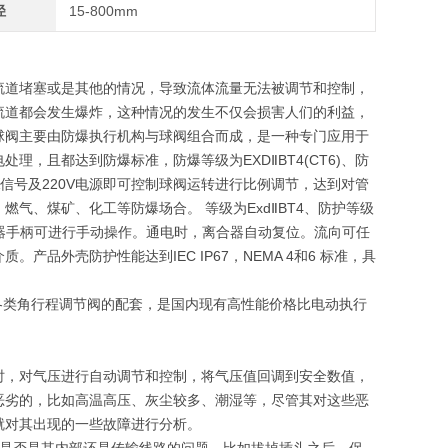
径
15-800mm
流道堵塞或是其他的情况，导致流体流量无法被调节和控制，
流道都会发生爆炸，这种情况的发生不仅会损害人们的利益，
球阀主要由防爆执行机构与球阀组合而成，是一种专门应用于
，且都达到防爆标准，防爆等级为EXDⅡBT4(CT6)、防
A信号及220V电源即可控制球阀运转进行比例调节，达到对管
气、煤矿、化工等防爆场合。 等级为ExdⅡBT4、防护等级
合器手柄可进行手动操作。通电时，离合器自动复位。流向可任
品外壳防护性能达到IEC IP67，NEMA 4和6 标准，具
满足各类角行程调节阀的配套，是国内现有高性能价格比电动执行
时，对气压进行自动调节和控制，将气压值回调到安全数值，
恶劣的，比如高温高压、灰尘较多、潮湿等，尽管其对这些恶
就对其出现的一些故障进行分析。