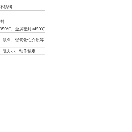
6L不锈钢
密封
L≤350℃、金属密封≤450℃
、浆料、强氧化性介质等
、阻力小、动作稳定