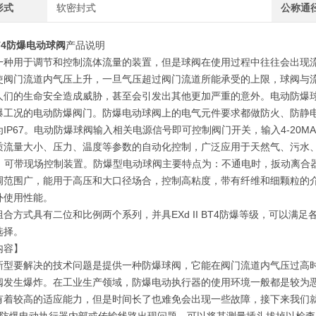
形式
软密封式
公称通
BT4防爆电动球阀
产品说明
一种用于调节和控制流体流量的装置，但是球阀在使用过程中往往会出现
使阀门流道内气压上升，一旦气压超过阀门流道所能承受的上限，球阀与
人们的生命安全造成威胁，甚至会引发出其他更加严重的意外。电动防爆
爆工况的电动防爆阀门。防爆电动球阀上的电气元件要求都做防火、防静电处理
为IP67。电动防爆球阀输入相关电源信号即可控制阀门开关，输入4-20M
质流量大小、压力、温度等参数的自动化控制，广泛应用于天然气、污水、燃
67、可带现场控制装置。防爆型电动球阀主要特点为：不通电时，扳动离
范围广，能用于高压和大口径场合，控制高粘度，带有纤维和细颗粒的介质。产
外使用性能。
组合方式具有二位和比例两个系列，并具EXd II BT4防爆等级，可以
选择。
内容】
新型要解决的技术问题是提供一种防爆球阀，它能在阀门流道内气压过高
阀发生爆炸。在工业生产领域，防爆电动执行器的使用环境一般都是较为
有着较高的适应能力，但是时间长了也难免会出现一些故障，接下来我们