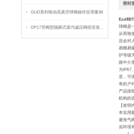
密封
GUD系列电动高真空球阀操作应用案例
ExdⅡ
球阀是
DP17导阀型隔膜式蒸汽减压阀组安装操作流程
从而致
且会对
易燃易
护等级
路中介
为IP
意，可调
有的户
产品按
机构的
【发明
本实用
避免气
劣环境