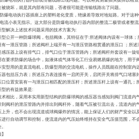
爆电动执行器内部或传输线路出现问题。可以将其测量插头拔掉以检查
在被烧坏，就是其内部有问题，否者很可能是传输线路出了问题。
爆电动执行器插座上的塑料老化变质，绝缘差导致对地短路。对于这种
流小表无指示。这大部分是防爆电动执行器内部的整流二极管或者整流
新型解决上述技术问题采用的技术方案为:
新型公开一种防爆球阀，包括阀体，其特征在于:所述阀体内设有一球体；
设有一泄压管路；所述阀杆上端开有一与泄压管路相贯通的泄压口 ；所述
述感压器上设有排气口，排气口位于泄压管路内；所述阀杆外套设有一旋
用在要求防爆的场合中，如液体或气体等化工行业易燃易爆的地方，用于
本安型用的是直流电机，防爆型用的交流电机，操作人员既能在控制室内
压器包括压力表；所述压力表连接有一启闭开关，启闭开关将排气口堵塞
压口位置安装有一与泄压口相匹配的泄压杆；所述泄压杆上设有一通孔；
新型的有益效果是:
技术相比，采用本实用新型结构的防爆球阀的感压器当感知到阀门流道内
导到阀杆的泄压管路内并排出到阀杆外，随着气压被引流出去，流道内的
压上升，也不会出现流道或球阀爆炸的情况，能上保证人们的财产安全以
压进行自动调节和控制，使流道内的气压始终维持在安全气压值范围，不
全。
项】