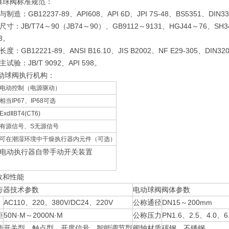
爆球阀标准规范：
制造：GB12237-89、API608、API 6D、JPI 7S-48、BS5351、DIN3
寸：JB/T74～90（JB74～90）、GB9112～9131、HGJ44～76、SH3406、
43。
度：GB12221-89、ANSI B16.10、JIS B2002、NF E29-305、DIN32
试验：JB/T 9092、API 598。
动球阀执行机构：
电动控制（电源驱动）
相当IP67、IP68可选
ExdⅡBT4(CT6)
有源信号、S无源信号
可在潮湿环境中干燥执行器内元件（可选）
电动执行器自带手动开关装置
数和性能
行器技术参数
电动球阀阀体参数
AC110、220、380V/DC24、220V
公称通径
DN15～200mm
矩
50N·M～2000N·M
公称压力
PN1.6、2.5、4.0、6
能
开关型、触点型、开度信号、智能调节型
阀轴材质
碳钢、不锈钢