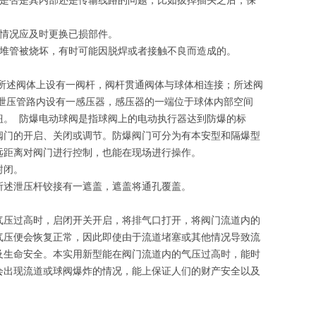
是否是其内部还是传输线路的问题，比如拔掉插头之后，保
情况应及时更换已损部件。
堆管被烧坏，有时可能因脱焊或者接触不良而造成的。
所述阀体上设有一阀杆，阀杆贯通阀体与球体相连接；所述阀
泄压管路内设有一感压器，感压器的一端位于球体内部空间
钮。 防爆电动球阀是指球阀上的电动执行器达到防爆的标
阀门的开启、关闭或调节。防爆阀门可分为有本安型和隔爆型
远距离对阀门进行控制，也能在现场进行操作。
封闭。
所述泄压杆铰接有一遮盖，遮盖将通孔覆盖。
气压过高时，启闭开关开启，将排气口打开，将阀门流道内的
气压便会恢复正常，因此即使由于流道堵塞或其他情况导致流
及生命安全。本实用新型能在阀门流道内的气压过高时，能时
会出现流道或球阀爆炸的情况，能上保证人们的财产安全以及