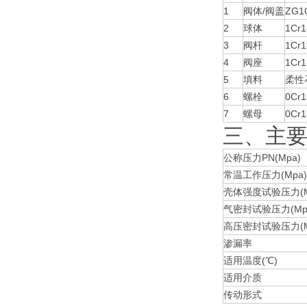
1
阀体/阀盖
ZG1C
2
球体
1Cr
3
阀杆
1Cr1
4
阀座
1Cr1
5
填料
柔性
6
螺栓
0Cr1
7
螺母
0Cr1
三、主
公称压力PN(Mpa)
常温工作压力(Mpa)
壳体强度试验压力(M
气密封试验压力(Mp
高压密封试验压力(M
渗漏率
适用温度(℃)
适用介质
传动形式