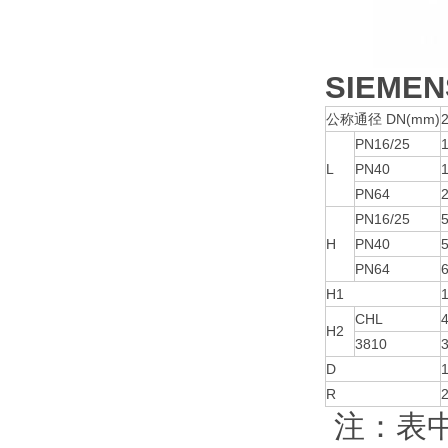
SIEM
公称通径 DN(mm)
PN16/25
L
PN40
PN64
PN16/25
5
H
PN40
5
PN64
H1
CHL
H2
3810
D
R
注：表