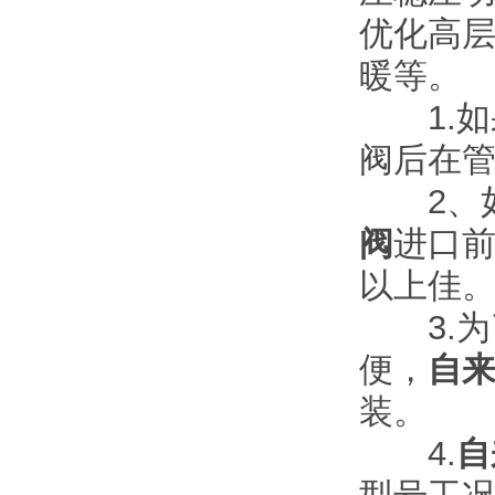
优化高
暖等。
1.如
阀后在
2、如
阀
进口前
以上佳
3.为
便，
自
装。
4.
自