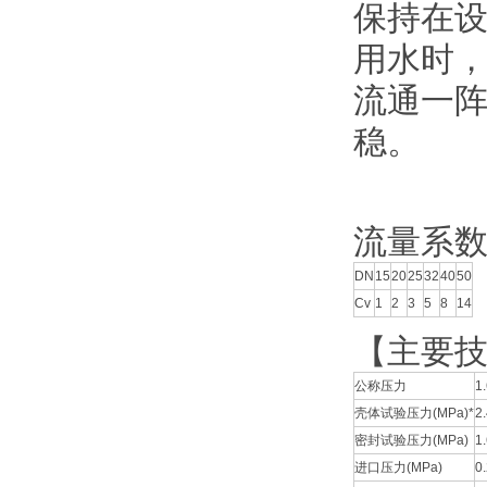
保持在设
用水时
流通一
稳。
流量系
DN
15
20
25
32
40
50
Cv
1
2
3
5
8
14
【主要
公称压力
1
壳体试验压力(MPa)*
2
密封试验压力(MPa)
1
进口压力(MPa)
0