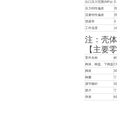
出口压力范围(MPa)
0
压力特性偏差
符
流量特性偏差
符
泄露率
0
工作温度
≤
注：壳
【主要
零件名称
材
阀体、阀盖、下阀盖
C
阀座
3
阀瓣
丁
调节螺杆
3
膜片
丁
弹簧
6