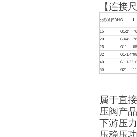
【连接
公称通径DN
G
L
15
G1/2"
76
20
G3/4"
76
25
G1"
8
32
G1-1/4"
9
40
G1-1/2"
1
50
G2"
1
属于直接
压阀产
下游压
压稳压