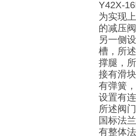
Y42X-1
为实现
的减压
另一侧
槽，所
撑腿，
接有滑
有弹簧
设置有
所述阀
国标法
有整体