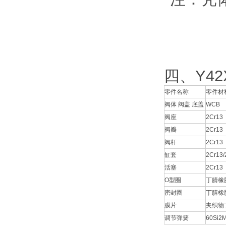
四、Y4
零件名称
零件材
阀体 阀盖 底盖
WCB
阀座
2Cr13
阀瓣
2Cr13
阀杆
2Cr13
缸套
2Cr1
活塞
2Cr13
O型圈
丁腈橡
密封圈
丁腈橡
膜片
夹织物
调节弹簧
60Si2