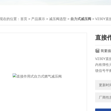
现在的位置：
首页
>
产品展示
>
减压阀选型
>
自力式减压阀
> V230
直接
简要描
V230
内有弹性
馈信号平
更新时间：
厂商性