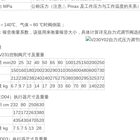
 MPa
公称压力（注意△ Pmax 及工作压力与工作温度的关系
＞140℃、气体＞80 ℃时阀倒装；
值：噪音衡量系数，该值用来衡量噪音大小，具体计算详见自力式调节阀选
量
0/V231控制阀尺寸及重量
 mm
20
25
32
40
50
65
80
100
125
150
200
250
150
160
180
200
230
290
310
350
400
480
600
730
212
238
238
240
240
275
275
380
380
295
325
372
 kg
6.7
9.7
13
14
17
29
33
60
70
80
140
220
（D04）执行器尺寸及重量
 cm 2
32
80
250
630
172
172
263
380
435
430
470
520
 kg
7.5
7.5
13
28
（D03）执行器尺寸及重量