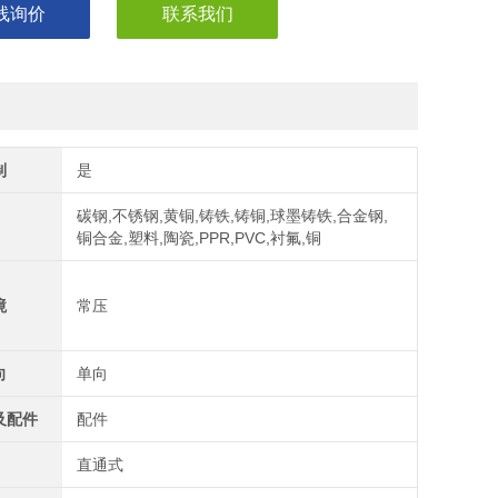
线询价
联系我们
制
是
碳钢,不锈钢,黄铜,铸铁,铸铜,球墨铸铁,合金钢,
铜合金,塑料,陶瓷,PPR,PVC,衬氟,铜
境
常压
向
单向
及配件
配件
直通式