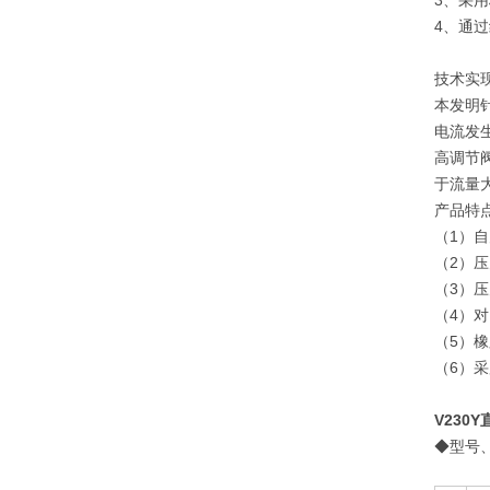
3、采
4、通
技术实
本发明
电流发
高调节
于流量
产品特
（1）
（2）
（3）
（4）
（5）
（6）
V230Y
◆型号