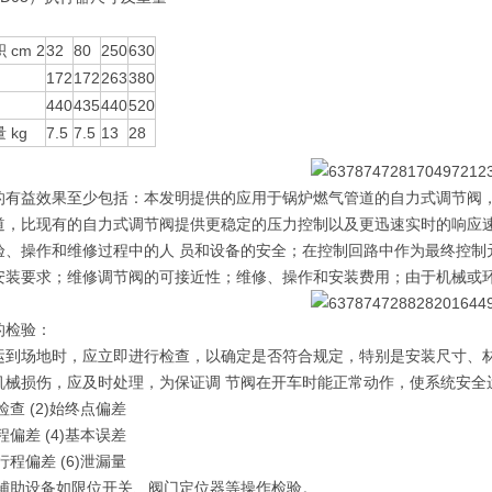
 cm 2
32
80
250
630
172
172
263
380
440
435
440
520
 kg
7.5
7.5
13
28
的有益效果至少包括：本发明提供的应用于锅炉燃气管道的自力式调节阀
道，比现有的自力式调节阀提供更稳定的压力控制以及更迅速实时的响应
验、操作和维修过程中的人 员和设备的安全；在控制回路中作为最终控制
安装要求；维修调节阀的可接近性；维修、操作和安装费用；由于机械或环
的检验：
运到场地时，应立即进行检查，以确定是否符合规定，特别是安装尺寸、材
机械损伤，应及时处理，为保证调 节阀在开车时能正常动作，使系统安全
观检查 (2)始终点偏差
行程偏差 (4)基本误差
反行程偏差 (6)泄漏量
所有辅助设备如限位开关、阀门定位器等操作检验。