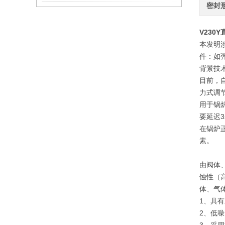
密封
V230Y
本发明
件：如
背景技
目前，
力式调
用于锅
要延迟
在锅炉
素。
由阀体
蚀性（
体、气
1、具
2、低