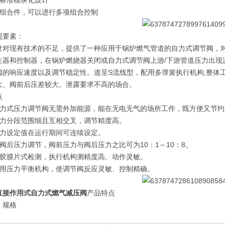
用标准模块化设计
过组合件，可以进行多项组合控制
现要素：
针对现有技术的不足，提供了一种应用于锅炉燃气管道的自力式调节阀，
生器和控制器，在锅炉燃烧器关闭或自力式调节阀上游/下游管道压力出现
阀的响应速度以及调节稳定性。道呈S流线型，配用多弹簧执行机构,整体
大、阀前后压差较大。泄露要求不高的场合。
点
自力式压力调节阀无需外加能源，能在无电无气的场所工作，既方便又节约
压力分段范围细且互相交叉，调节精度高。
压力设定值在运行期间可连续设定。
对阀后压力调节，阀前压力与阀后压力之比可为10：1～10：8。
橡胶膜片式检测，执行机构测精度高、动作灵敏。
采用压力平衡机构，使调节阀反应灵敏、控制精确。
直接作用式自力式燃气减压阀
产品特点
、规格