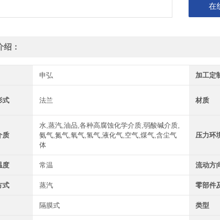
在
介绍：
申弘
加工定
形式
法兰
材质
水,蒸汽,油品,各种高腐蚀化学介质,弱酸碱介质,
介质
氨气,氮气,氧气,氢气,液化气,空气,煤气,含尘气
压力环
体
温度
常温
流动方
方式
蒸汽
零部件
隔膜式
类型