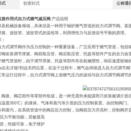
形式
软密封式
公称通
直接作用式自力式燃气减压阀
产品说明
涉及机械设备领域，具体涉及一种用于锅炉燃气管道的自力式调节阀。直
弹簧、波纹管、波纹管式的温包等，利用弹性力与反馈信号平衡的原理。
术：
自力式调节阀作为压力控制的一种重要设备，广泛应用于燃气管道，包括
节阀依靠调节弹簧、阀前取压管、阀后取压管、托盘等部件产生的合力改
炉燃气管道时，由于调节弹簧、托盘等部件存在机械惯性，响应速度较锅
3s左右才能*到达关闭位置，在这个过程中，燃气会持续进入自力式调节
正常运行过程中，自力式调节阀上游燃气压力的波动与自力式调节阀调节
、阀座、阀芯部件等零部件组成，是一种无需外来能源而只依靠被调介质
高温度350℃）的液体、气体和蒸汽等介质的压力控制装置。由控制阀门
体和蒸汽，在系统管道中的阀后压力控制，当阀前压力升高时，控制阀开
有压力平衡功能，灵敏度高
噪音，性能可靠，免于维护