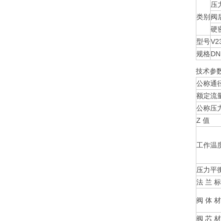
压
类别
阀
硬
型号
V2
规格
DN
技术参
公称通径
额定流量
公称压力
Z 值
工作温
压力平
法 兰 标
阀 体 材
阀 芯 材