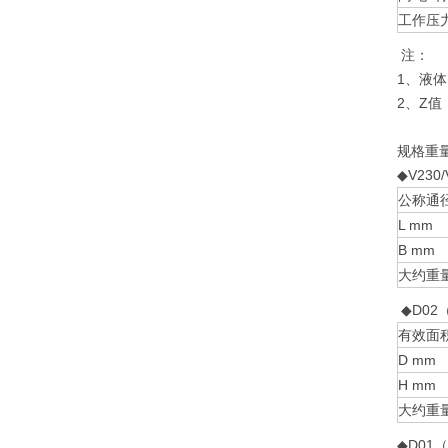
工作压力
注：
1、液体
2、Z
规格重
◆V23
公称通径
L mm
B mm
大约重量
◆D02
有效面积
D mm
H mm
大约重量
◆D01