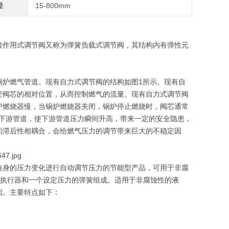
径
15-800mm
接作用式调节阀又称为弹簧负载式调节阀，其结构内有弹性元
锅炉燃气管道。现有自力式调节阀的结构如图1所示。现有自
变阀芯的相对位置，从而控制燃气的流量。现有自力式调节阀
炉燃烧器慢，当锅炉燃烧器关闭，锅炉停止燃烧时，阀芯通常
阀下游管道，使下游管道压力瞬间升高，带来一定的安全隐患，
的滞后性相耦合，会给燃气压力的调节带来巨大的不稳定因
自身的压力变化进行自动调节压力的节能型产品，可用于非腐
、执行器和一个设定压力的弹簧组成。适用于非腐蚀性的液
启。主要特点如下：