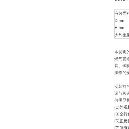
有效面积
D mm
H mm
大约重量
本发明
燃气管
装、试
操作的
安装前
调节阀
何明显
(1)外
(3)全
(5)正
(7)