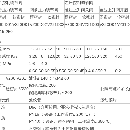
力控制调节阀
差压控制调节阀
后压力调节阀
阀前压力调节阀
差压上升阀关闭
差压上升阀开启
密封
软密封
硬密封
软密封
硬密封
软密封
硬密封
软密封
30 D01
V230D01
V230D02
V231D02
V230D03
V231D03
V230D04
V231D
15-250
数
 mm
15
20
25
32
40
50
65
80
100
125
150
200
系数 Kvs
3.2
5
8
12.5
20
32
50
80
125
160
320
450
 MPa
1.6 ； 4.0
0.6
0.6
0.6
0.55
0.55
0.5
0.5
0.45
0.4
0.35
0.3
0.2
V230 V231
液体≤ 140 ；气体≤ 80
度℃
配隔离罐≤ 200
硬密封 V230
配隔离罐和加长件≤
配隔离罐和散热片≤ 200
衡元件
波纹管
滚动膜片
 准
DIA （亦可按用户要求提供法兰标准）
PN16 ：铸铁（工作温度≤ 200 ℃）；
 质
PN4.0 ：铸钢、铸不锈钢（工作温度≤ 350 ℃）
 质
不锈钢；软密封为不锈钢镶嵌橡胶圈