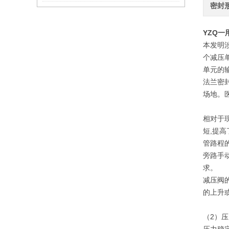
密封
YZQ
一
本发明
个减压
单元的
法兰密
场地。
相对于
短,提
管路程
旁路手
求。
减压阀
的上升
（2）