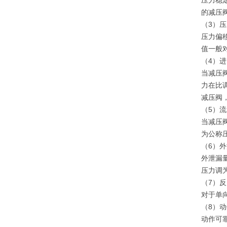
压力稳定
的减压阀
（3）
压力偏
值一般对应
（4）
当减压
力在比
减压阀，
（5）
当减压
为公称
（6）
外泄漏
压力调
（7）
对于单
（8）
动作可