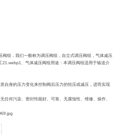
压阀组，我们一般称为调压阀组，自立式调压阀组，气体减压
1、气体减压阀组用途：本调压阀组适用于输送介
调介质自身的压力变化来控制阀后压力的恒压或减压，进而实现
耗，无任何污染、密封性能好、可靠、无腐蚀性、维修、操作、