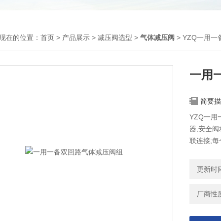
现在的位置：
首页
>
产品展示
>
减压阀选型
>
气体减压阀
> YZQ一用
一用
简要描
YZQ一用
器,安全
联连接;每
止止回阀
更新时间：
厂商性