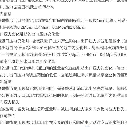
性是指出口压力的振摆。对于公称压力为16Mpa以上的减压阀，一般会要求
，压力振摆值不超过±0.3Mpa。
压力偏移
移是指出油口的调定压力在规定时间内的偏移量。一般按1min计算，对采用
要求为0.2Mpa、0.4Mpa、0.6Mpa和1.0Mpa。
进口压力变化引起的出口压力变化量
阀进口压力变化时，必然对出口压力产生影响，出口压力的波动值越小，
调压范围的低值高2MPa至公称压力的范围内变化时，测量出口压力的变化量
一般规定，其压力偏移值分别不超过0.2Mpa、0.4Mpa、0.6Mpa和0.8M
流量变化引起的出口压力的变化量
阀的进口压力恒定时，通过阀的流量变化往往引起出口压力的变化，使出
压力，出口压力为调压范围的低值，当通过调压阀的流量从零至公称流量
外泄漏量
量是指当减压阀起到减压作用时，每分钟从泄油口流出的先导流量。其数值一般
为公称压力，出口压力为调压范围的低值，测得的泄油口流量即为外泄漏
反向压力损失
向减压阀，当反向通过公称流量时，减压阀的压力损失即为反向压力损失。一
动作可靠性
靠性是指减压阀的出油口压力在反复的升压和卸荷中，动作应该正常并且