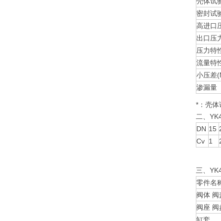
壳体试验
密封试验
高进口压
出口压力
压力特性
流量特性
小压差(
渗漏量
*：壳
二、YK
DN
15
Cv
1
三、Y
零件名
阀体 阀
阀座 
缸套