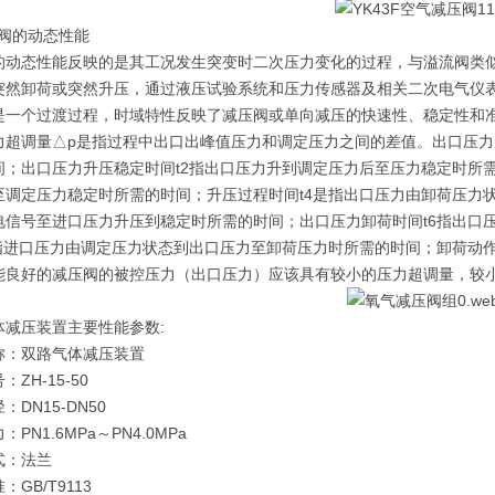
压阀的动态性能
的动态性能反映的是其工况发生突变时二次压力变化的过程，与溢流阀类
突然卸荷或突然升压，通过液压试验系统和压力传感器及相关二次电气仪表
是一个过渡过程，时域特性反映了减压阀或单向减压的快速性、稳定性和
力超调量△p是指过程中出口出峰值压力和调定压力之间的差值。出口压力
间；出口压力升压稳定时间t2指出口压力升到调定压力后至压力稳定时所
至调定压力稳定时所需的时间；升压过程时间t4是指出口压力由卸荷压力
电信号至进口压力升压到稳定时所需的时间；出口压力卸荷时间t6指出口
7指进口压力由调定压力状态到出口压力至卸荷压力时所需的时间；卸荷动
能良好的减压阀的被控压力（出口压力）应该具有较小的压力超调量，较
体减压装置主要性能参数:
称：双路气体减压装置
ZH-15-50
：DN15-DN50
PN1.6MPa～PN4.0MPa
式：法兰
：GB/T9113