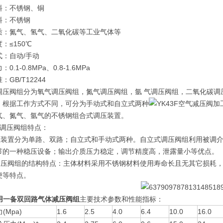
料：不锈钢、铜
料：不锈钢
质：氮气、氢气、二氧化碳等工业气体等
：≤150℃
式：自动/手动
0.1-0.8MPa、0.8-1.6MPa
：GB/T12244
调压阀组分为氧气调压阀组，氮气调压阀组，氩 气调压阀组，二氧化碳调
，根据工作方式不同，可分为手动式和自立式两种
气、氮气、氩气的不锈钢组合式调压装置。
体调压阀组特点：
 调压装置分为单路、双路；自立式和手动式两种。自立式调压阀组利用被
节的一种稳压设备；输出介质压力稳定，调节精度高，泄露量小等优点。
 本调压阀组的结构特点：主体材料采用不锈钢材料使用寿命长且无其它损
便等特点。
用一备双回路气体减压阀组
主要技术参数和性能指标：
(Mpa)
1.6
2.5
4.0
6.4
10.0
16.0