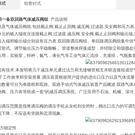
形式
软密封式
用一备双回路气体减压阀组
产品说明
涉及气体减压阀组,包括截止阀,截止止回阀,减压阀,过滤器,安全阀和压力
单元的输入端依次连接截止阀,过滤器,减压阀,安全阀,截止止回阀和输出端
输入端和输出端分别设有压力表.双回路调压阀组、单回路调压阀组集中供
封形式。调节输出压力平稳顺畅 。管道整体焊接成型，并经除尘和脱脂处
医用，实验室，特种，氮气，液化气等工业气体汇流排，充灌排，气瓶集
现有技术,本发明将几个减压单元通过法兰和无缝钢管相互并联连接组成空气
高了工作效率和安装质量.调压装置根据用户提供的进出口压力以及气体流
的数量可分为单路程和双路。双路手动式气体减压装置产品概述:双路气体
动阀、压力表等组成一套*的减压调压系统。广泛应用于石油、机械、深冷
的调压范围是指将调压阀的调压手轮从全松到全闭时，阀出口压力的可调
或下降，不应该有突跳和迟滞现象。
压力稳定性