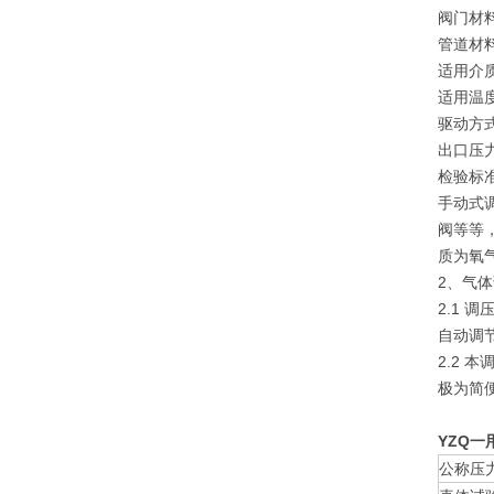
阀门材
管道材
适用介
适用温度
驱动方
出口压力：
检验标准
手动式
阀等等
质为氧
2、气
2.1
自动调
2.2
极为简
YZQ
一
公称压力