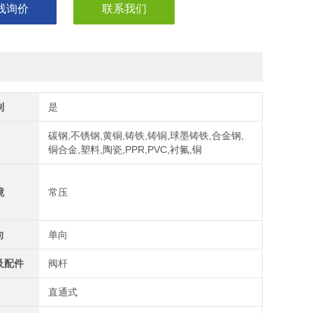
线询价
联系我们
制
是
碳钢,不锈钢,黄铜,铸铁,铸铜,球墨铸铁,合金钢,
铜合金,塑料,陶瓷,PPR,PVC,衬氟,铜
境
常压
向
单向
及配件
阀杆
直通式