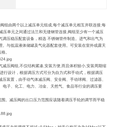
表,阀组由两个以上减压单元组成,每个减压单元相互并联连接;每
,减压单元之间通过法兰和无缝钢管连接,阀组至少有一个减压
气调压稳压配套设备，精选 不锈钢管件制造。进气和出气为
理。与低温液体储罐及气化器配套使用。可安装在室外或露天
装格。
减压阀组,不仅结构紧凑,安装方便,而且体积较小,安装周期缩
量进行设计，根据调压方式可分为自力式和手动式，根据调压
减压装置，由手动气体减压阀、安全阀、手动球阀、过滤器、
、电子、化工、电力、冶金、天然气、食品等行业的调压要
范围。减压阀的出口压力范围应该随着调压手轮的调节而平稳