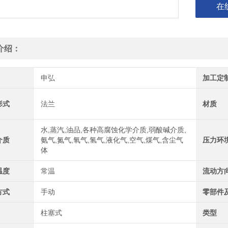
在
介绍：
申弘
加工定
形式
法兰
材质
水,蒸汽,油品,各种高腐蚀化学介质,弱酸碱介质,
介质
氨气,氮气,氧气,氢气,液化气,空气,煤气,含尘气
压力环
体
温度
常温
流动方
方式
手动
零部件
柱塞式
类型