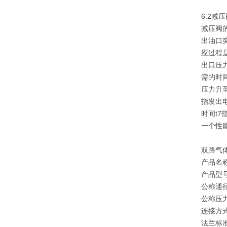
6.2减
减压阀
出油口
应过程
出口压
需的时
压力升
指发出
时间t
一个性
双路气
产品名
产品型号：
公称通径
公称压力：
连接方
法兰标准