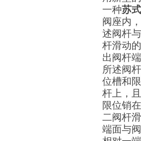
一种
苏
阀座内
述阀杆
杆滑动
出阀杆端
所述阀杆
位槽和
杆上，
限位销在
二阀杆
端面与