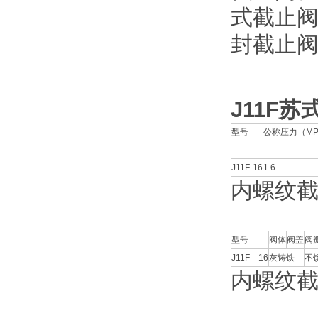
式截止
封截止
J11F
苏
型号
公称压力（MP
J11F-16
1.6
内螺纹
型号
阀体
阀盖
阀
J11F－16
灰铸铁
不锈
内螺纹