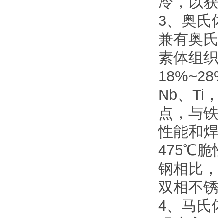
冷，以
3、奥氏
兼有奥
素体组织
18%~2
Nb、T
点，与
性能和
475℃
钢相比
双相不
4、马氏