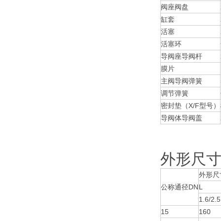
阀座阀盘
缸套
活塞
活塞环
导阀座导阀杆
膜片
主阀导阀弹簧
调节弹簧
密封垫（X/F型号）
导阀体导阀盖
外形尺寸（
外形尺
公称通径DN
L
1.6/2.
15
160