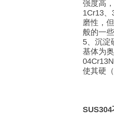
强度高
1Cr1
磨性，
般的一
5、沉淀
基体为
04Cr
使其硬
SUS304