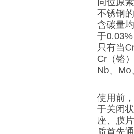
同位原
不锈钢
含碳量均
于0.0
只有当C
Cr（铬
Nb、Mo
使用前
于关闭
座、膜
质首先