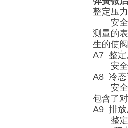
弹簧微
整定压
安全阀
测量的
生的使
A7 整
安全阀
A8 冷
安全阀
包含了
A9 排
整定