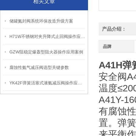
相关文章
储罐氮封阀系统环保改造升级方案
产品介绍：
H71W不锈钢对夹升降式止回阀操作应用案例
品牌
GZW阻稳定爆轰型阻火器操作应用案例
A41H
弹
腐蚀性氨气减压阀选型关键参数
安全阀A
YK42F弹簧活塞式液氨减压阀操作应用案例
温度≤2
A41Y-1
有腐蚀
置。弹
来平衡