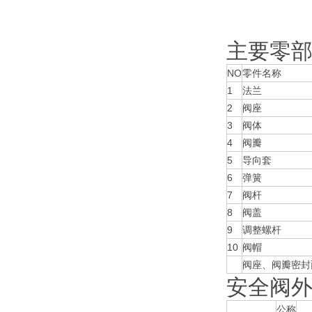
主要零
NO
零件名称
1
法兰
2
阀座
3
阀体
4
阀瓣
5
导向套
6
弹簧
7
阀杆
8
阀盖
9
调整螺杆
10
阀帽
阀座、阀瓣密封
安全阀
公称