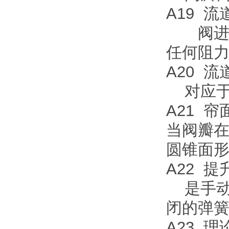
A19 
阀进口
任何阻
A20 
对应于
A21 帘
当阀瓣
圆锥面
A22 
是手动
闭的弹
A23 