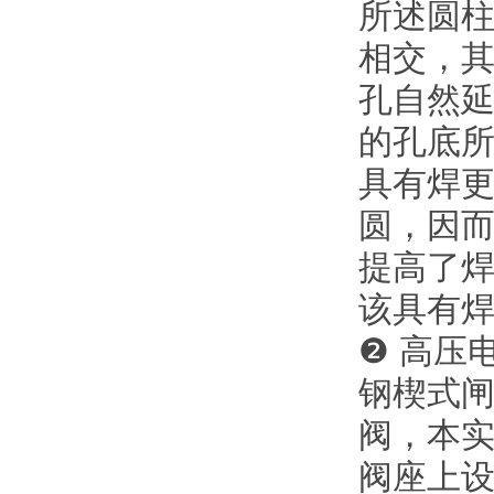
所述圆
相交，
孔自然
的孔底
具有焊更
圆，因
提高了
该具有
❷ 高压
钢楔式
阀，本
阀座上