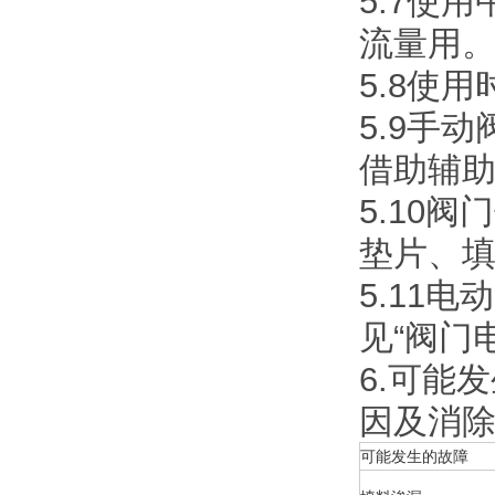
5.7使
流量用
5.8使
5.9手
借助辅
5.10
垫片、
5.11
见“阀门
6.可能
因及消
可能发生的故障