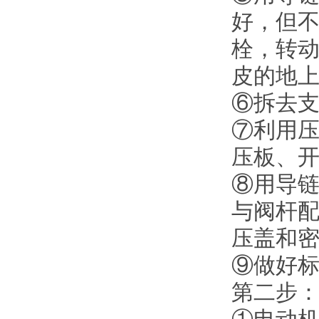
好，但
栓，转
皮的地
⑥拆去
⑦利用
压板、
⑧用导
与阀杆
压盖和
⑨做好
第二步