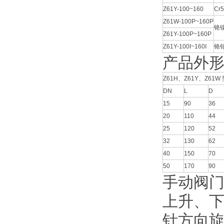
Z61Y-100~160
Cr
Z61W-100P~160P
铬
Z61Y-100P~160P
Z61Y-100I~160I
铬
产品外
Z61H、Z61Y、Z61
DN
L
D
15
90
36
20
110
44
25
120
52
32
130
62
40
150
70
50
170
90
手动阀
上升、
针方向