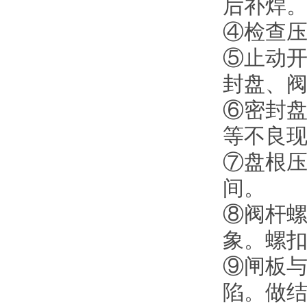
后补焊
④检查
⑤止动
封盘、阀
⑥密封
等不良
⑦盘根压
间。
⑧阀杆
象。螺扣
⑨闸板
陷。做