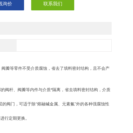
线询价
联系我们
阀瓣等零件不受介质腐蚀，省去了填料密封结构，且不会产
部的阀杆、阀瓣等内件与介质*隔离，省去填料密封结构，介质
料衬里层的阀门，可适于除“熔融碱金属、元素氟”外的各种强腐蚀性
，进行定期更换。