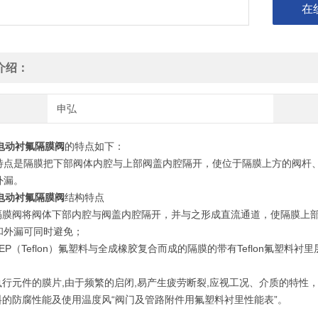
在
介绍：
申弘
电动衬氟隔膜阀
的特点如下：
点是隔膜把下部阀体内腔与上部阀盖内腔隔开，使位于隔膜上方的阀杆、
外漏。
电动衬氟隔膜阀
结构特点
合隔膜阀将阀体下部内腔与阀盖内腔隔开，并与之形成直流通道，使隔膜上
和外漏可同时避免；
FEP（Teflon）氟塑料与全成橡胶复合而成的隔膜的带有Teflon氟塑
为执行元件的膜片,由于频繁的启闭,易产生疲劳断裂,应视工况、介质的特性
塑料的防腐性能及使用温度风“阀门及管路附件用氟塑料衬里性能表”。