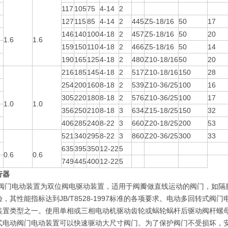
117
105
75
4-14
2
127
115
85
4-14
2
445
Z5-18/16
50
17
146
140
100
4-18
2
457
Z5-18/16
50
20
1.6
1.6
159
150
110
4-18
2
466
Z5-18/16
50
14
190
165
125
4-18
2
480
Z10-18/16
50
20
216
185
145
4-18
2
517
Z10-18/16
150
28
254
200
160
8-18
2
539
Z10-36/25
100
16
305
220
180
8-18
2
576
Z10-36/25
100
17
1.0
1.0
356
250
210
8-18
3
634
Z15-18/25
150
32
406
285
240
8-22
3
660
Z20-18/25
200
53
521
340
295
8-22
3
860
Z20-36/25
300
33
635
395
350
12-22
5
0.6
0.6
749
445
400
12-22
5
行器
列阀门电动装置为双位阀电驱动装置，适用于阀瓣做直线运动的阀门，如隔
，其性能指标达到JB/T8528-1997标准的各项要求。电动多回转式
装置类型之一。使用单相或三相电动机驱动齿轮或蜗轮蜗杆后驱动阀杆螺
式电动阀门电动装置可以快速驱动大尺寸阀门。为了保护阀门不受损坏，