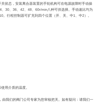
开关状态，安装离合器装置的手轮机构可在电源故障时手动操
、30、36、42、48、60r/min八种可供选择。手动速比均为
5210。行程控制器可扩充到四个位置（开、关、中1、中2）。
）
⑤使用介质的温度。
，由我们的阀门公司专家为您审核把关。如有疑问：请我们一