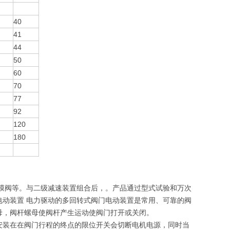
40
41
44
50
60
70
77
92
120
180
膜阀等。与二级减速装置组合后，。产品通过型式试验和万次
阀门电动装置 电力驱动的多回转式阀门电动装置是常用、可靠的阀
母，阀杆螺母使阀杆产生运动使阀门打开或关闭。
安装在在阀门行程的终点的限位开关会切断电机电源，同时当