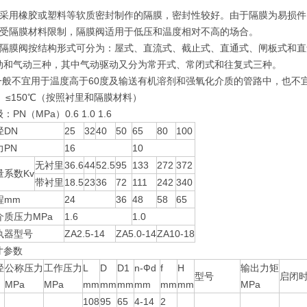
用橡胶或塑料等软质密封制作的隔膜，密封性较好。由于隔膜为易损件
隔膜材料限制，隔膜阀适用于低压和温度相对不高的场合。
膜阀按结构形式可分为：屋式、直流式、截止式、直通式、闸板式和直
动和气动三种，其中气动驱动又分为常开式、常闭式和往复式三种。
般不宜用于温度高于60度及输送有机溶剂和强氧化介质的管路中，也不宜在
℃、≤150℃（按照衬里和隔膜材料）
PN（MPa）0.6 1.0 1.6
径DN
25
32
40
50
65
80
100
PN
16
10
无衬里
36.6
44
52.5
95
133
272
372
系数Kv
带衬里
18.5
23
36
72
111
242
340
程mm
24
36
48
58
65
介质压力MPa
1.6
1.0
执器型号
ZA2.5-14
ZA5.0-14
ZA10-18
寸参数
径
公称压力
工作压力
L
D
D1
n-Фd
f
H
输出力矩
型号
启闭时
MPa
MPa
mm
mm
mm
mm
mm
mm
MPa
108
95
65
4-14
2