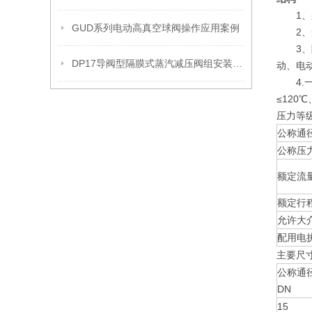
1、采
GUD系列电动高真空球阀操作应用案例
2、受
3、隔
DP17导阀型隔膜式蒸汽减压阀组安装操作流程
动、电
4.一
≤120
压力等级：
公称通
公称压力
额定流量
额定行
允许大
配用电
主要尺
公称通
DN
15