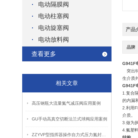
电动隔膜阀
电动柱塞阀
电动旋塞阀
产品
电动放料阀
品牌
查看更多
G941F
突出特
生介质
相关文章
G941F
1.复
的内漏
高压钢瓶大流量氮气减压阀应用案例
2.利用
介质。
GU手动高真空切断法兰式球阀应用案例
3.做
4.氟
ZZYVP型指挥器操作自力式压力氮封阀故障解决办法
结构