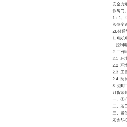
安全力
作阀门。
1：1。
阀位变
ZB普
1. 电
控制电压
2. 工
2.1 环
2.2 
2.3
2.4 
3. 短
订货须
一、①
二、若
三、当
定会尽