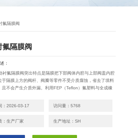
动衬氟隔膜阀
衬氟隔膜阀
述：
F电动衬氟隔膜阀突出特点是隔膜把下部阀体内腔与上部阀盖内腔
位于隔膜上方的阀杆、阀瓣等零件不受介质腐蚀，省去了填料
且不会产生介质外漏。利用FEP（Teflon）氟塑料与全成橡
的隔膜的带有Teflon氟塑料衬里层的阀门，可适于除“熔融碱
素氟"外的各种强腐蚀性介质。
2026-03-17
访问量：5768
质：生产厂家
生产地址：SH