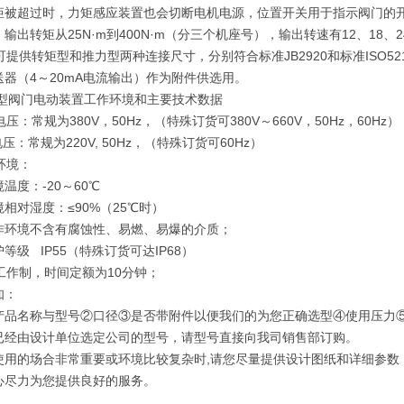
矩被超过时，力矩感应装置也会切断电机电源，位置开关用于指示阀门的
输出转矩从25N·m到400N·m（分三个机座号），输出转速有12、18、24
可提供转矩型和推力型两种连接尺寸，分别符合标准JB2920和标准ISO
送器（4～20mA电流输出）作为附件供选用。
通型阀门电动装置工作环境和主要技术数据
机电压：常规为380V，50Hz，（特殊订货可380V～660V，50Hz，60Hz
：常规为220V, 50Hz，（特殊订货可60Hz）
作环境：
境温度：-20～60℃
环境相对湿度：≤90%（25℃时）
 工作环境不含有腐蚀性、易燃、易爆的介质；
防护等级 IP55（特殊订货可达IP68）
时工作制，时间定额为10分钟；
知：
产品名称与型号②口径③是否带附件以便我们的为您正确选型④使用压力
已经由设计单位选定公司的型号，请型号直接向我司销售部订购。
使用的场合非常重要或环境比较复杂时,请您尽量提供设计图纸和详细参数
心尽力为您提供良好的服务。