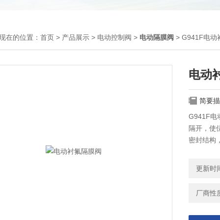
现在的位置：
首页
>
产品展示
>
电动控制阀
>
电动隔膜阀
> G941F电
电动
简要描
G941
隔开，使
密封结构，
胶复合而成
金属、元
更新时间：
厂商性