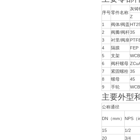
灰铸
序号
零件名称
Z
1
阀体/阀盖
HT2
2
阀瓣/阀杆
35
3
衬里/阀座
PT
4
隔膜
FE
5
支架
WCB
6
阀杆螺母
ZCu
7
紧固螺栓
35
8
螺母
45
9
手轮
WCB
主要外型
公称通径
DN（mm）
NPS（i
15
1/2
20
3/4