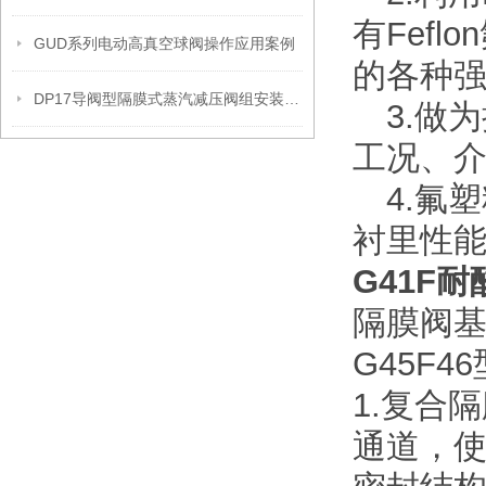
有Fef
GUD系列电动高真空球阀操作应用案例
的各种
DP17导阀型隔膜式蒸汽减压阀组安装操作流程
3.做
工况、
4.氟
衬里性能
G41F
耐
隔膜阀基
G45F4
1.复合
通道，使