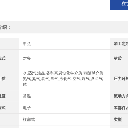
在
介绍：
申弘
加工定
形式
对夹
材质
水,蒸汽,油品,各种高腐蚀化学介质,弱酸碱介质,
介质
氨气,氮气,氧气,氢气,液化气,空气,煤气,含尘气
压力环
体
温度
常温
流动方
方式
电子
零部件
柱塞式
类型