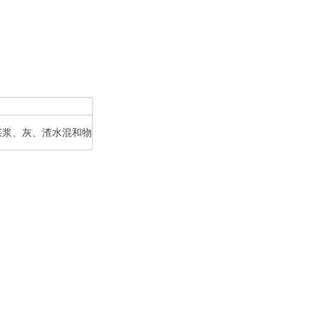
煤浆、灰、渣水混和物