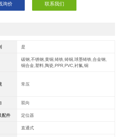
线询价
联系我们
制
是
碳钢,不锈钢,黄铜,铸铁,铸铜,球墨铸铁,合金钢,
铜合金,塑料,陶瓷,PPR,PVC,衬氟,铜
境
常压
向
双向
及配件
定位器
直通式