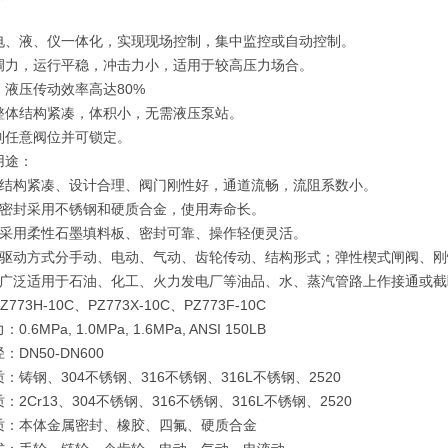
电、液、仪一体化，实现现场控制，集中监控或自动控制。
调力，运行平稳，冲击力小，适用于较高压力场合。
，液压传动效率高达80%
整体结构紧凑，体积小，无需液压泵站。
制任意阀位并可锁定。
用途：
构紧凑、设计合理、阀门刚性好，通道流畅，流阻系数小。
封采用不锈钢和硬质合金，使用寿命长。
用柔性石墨填料板、密封可靠、操作轻便灵活。
动方式分手动、电动、气动、齿轮传动、结构形式；弹性楔式闸阀、刚
泛适用于石油、化工、火力发电厂等油品、水、蒸汽管路上作接通或截
773H-10C、PZ773X-10C、PZ773F-10C
.6MPa, 1.0MPa, 1.6MPa, ANSI 150LB
：DN50-DN600
：铸钢、304不锈钢、316不锈钢、316L不锈钢、2520
：2Cr13、304不锈钢、316不锈钢、316L不锈钢、2520
质：本体金属密封、橡胶、四氟、硬质合金