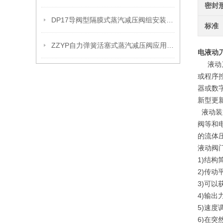
密封
DP17导阀型隔膜式蒸汽减压阀组安装操作流程
标准
ZZYP自力弹簧活塞式蒸汽减压阀应用案例
电液动
液动刀
或程序
器或数
新型更
液动装
阀等和
的流体
液动阀
1)结
2)传动
3)可
4)输
5)速度
6)在