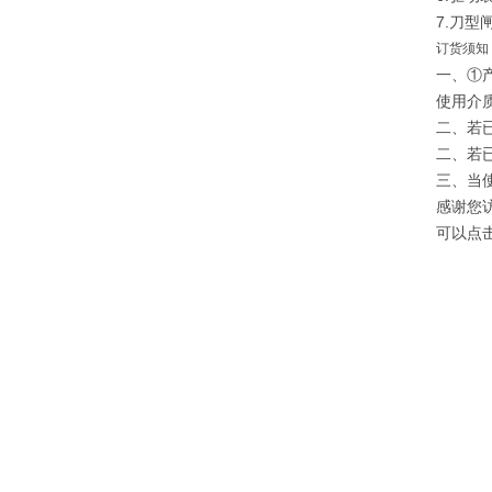
7.刀
订货须知
一、①
使用介
二、若
二、若
三、当
感谢您
可以点