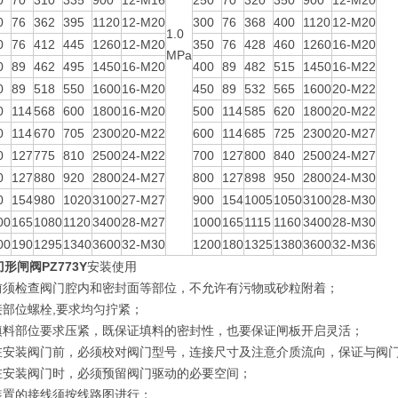
0
70
310
335
900
12-M16
250
70
320
350
900
12-M20
0
76
362
395
1120
12-M20
300
76
368
400
1120
12-M20
1.0
0
76
412
445
1260
12-M20
350
76
428
460
1260
16-M20
MPa
0
89
462
495
1450
16-M20
400
89
482
515
1450
16-M22
0
89
518
550
1600
16-M20
450
89
532
565
1600
20-M22
0
114
568
600
1800
16-M20
500
114
585
620
1800
20-M22
0
114
670
705
2300
20-M22
600
114
685
725
2300
20-M27
0
127
775
810
2500
24-M22
700
127
800
840
2500
24-M27
0
127
880
920
2800
24-M27
800
127
898
950
2800
24-M30
0
154
980
1020
3100
27-M27
900
154
1005
1050
3100
28-M30
00
165
1080
1120
3400
28-M27
1000
165
1115
1160
3400
28-M30
00
190
1295
1340
3600
32-M30
1200
180
1325
1380
3600
32-M36
刀形闸阀
PZ773Y
安装使用
装前须检查阀门腔内和密封面等部位，不允许有污物或砂粒附着；
接部位螺栓,要求均匀拧紧；
查填料部位要求压紧，既保证填料的密封性，也要保证闸板开启灵活；
户在安装阀门前，必须校对阀门型号，连接尺寸及注意介质流向，保证与阀
户在安装阀门时，必须预留阀门驱动的必要空间；
动装置的接线须按线路图进行；