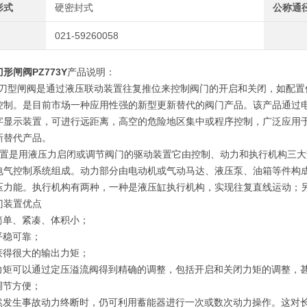
形式
硬密封式
公称通
021-59260058
刀形闸阀
PZ773Y
产品说明：
型闸阀是通过液压联动装置往复推位来控制阀门的开启和关闭，如配置
控制。是目前市场一种应用性强的新型更新替代的阀门产品。该产品通过
字显示装置，可进行远距离，高空的危险地区集中或程序控制，广泛应用
新替代产品。
置是用液压力启闭或调节阀门的驱动装置它由控制、动力和执行机构三大
电气控制系统组成。动力部分由电动机或气动马达、液压泵、油箱等件构
压力能。执行机构有两种，一种是液压缸执行机构，实现往复直线运动；
门装置优点
构简单、紧凑、体积小；
平稳可靠；
以获得很大的输出力矩；
出力矩可以通过定压溢流阀得到精确的调整，包括开启和关闭力矩的调整，
调节方便；
突然发生事故动力终断时，仍可利用蓄能器进行一次或数次动力操作。这对