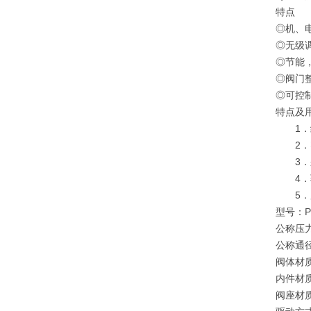
特点
◎机、
◎无级
◎节能
◎阀门
◎可控
特点及
1．结
2．密
3．采
4．驱
5．广
型号：PZ
公称压力：0
公称通径
阀体材质
内件材质
阀座材