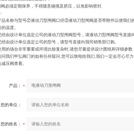
型闸阀必须定期保养，不得随意碰撞及挤压，以免影响密封.
：
产品名称与型号②液动刀型闸阀口径③液动刀型闸阀是否带附件以便我们
质的温度。
已经由设计单位选定公司的液动刀型闸阀型号，请液动刀型闸阀型号直接
已经由设计单位选定公司的型号，请型号直接向我司销售部订购。
使用的场合非常重要或环境比较复杂时,请您尽量提供设计图纸和详细参数
访问我们申弘阀门的如有任何疑问.您可以致电给我们,我们一定会尽心尽
击减压阀查看。
产品：
您的单位：
您的姓名：