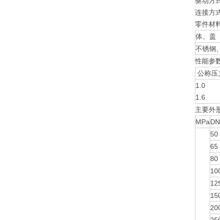
驱动方
连接方
零件材
体、盖
不锈钢
性能参
公称压
1.0
1.6
主要外
MPa
DN
50
65
80
10
12
15
20