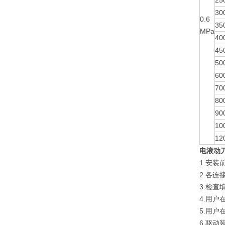
25
30
0.6
35
MPa
40
45
50
60
70
80
90
10
12
电液动
1.安
2.各连
3.检
4.用
5.用
6.驱