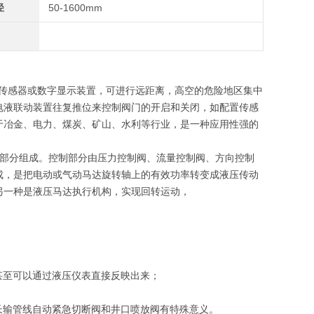
径
50-1600mm
传感器或数字显示装置，可进行远距离，高空的危险地区集中
电液联动装置往复推位来控制阀门的开启和关闭，如配置传感
于冶金、电力、煤炭、矿山、水利等行业，是一种应用性强的
部分组成。控制部分由压力控制阀、流量控制阀、方向控制
成，是把电动或气动马达旋转轴上的有效功率转变成液压传动
另一种是液压马达执行机构，实现回转运动，
甚至可以通过液压仪表直接反映出来；
长输管线自动紧急切断阀和井口喷放阀有特殊意义。