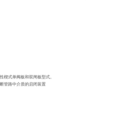
性楔式单阀板和双闸板型式。
断管路中介质的启闭装置