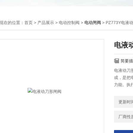
现在的位置：
首页
>
产品展示
>
电动控制阀
>
电动闸阀
> PZ773Y电
电液
简要描
电液动刀
成，是把
力能。执
另一种是
更新时间：
厂商性