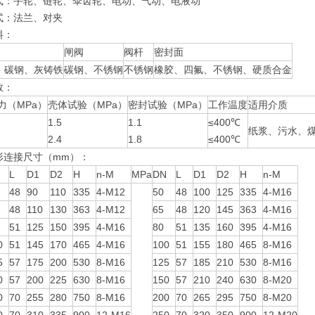
式：手轮、链轮、伞齿轮、电动、气动、电液动
式：法兰、对夹
料：
闸阀
阀杆
密封面
、碳钢、灰铸铁
碳钢、不锈钢
不锈钢
橡胶、四氟、不锈钢、硬质合金
数：
力（MPa）
壳体试验（MPa）
密封试验（MPa）
工作温度
适用介质
1.5
1.1
≤400℃
纸浆、污水、
2.4
1.8
≤400℃
形连接尺寸（mm）：
L
D1
D2
H
n-M
MPa
DN
L
D1
D2
H
n-M
48
90
110
335
4-M12
50
48
100
125
335
4-M16
48
110
130
363
4-M12
65
48
120
145
363
4-M16
51
125
150
395
4-M16
80
51
135
160
395
4-M16
0
51
145
170
465
4-M16
100
51
155
180
465
8-M16
5
57
175
200
530
8-M16
125
57
185
210
530
8-M16
0
57
200
225
630
8-M16
150
57
210
240
630
8-M20
0
70
255
280
750
8-M16
200
70
265
295
750
8-M20