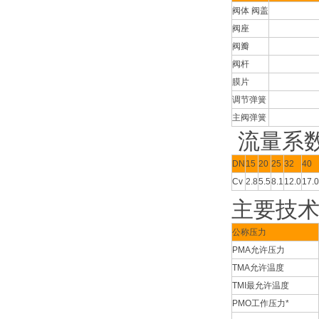
阀体 阀盖
W
阀座
2C
阀瓣
2C
阀杆
2C
膜片
3
调节弹簧
60S
主阀弹簧
50C
流量系数
DN
15
20
25
32
40
Cv
2.8
5.5
8.1
12.0
17.0
主要技
公称压力
PMA允许压力
TMA允许温度
TMI最允许温度
PMO工作压力*