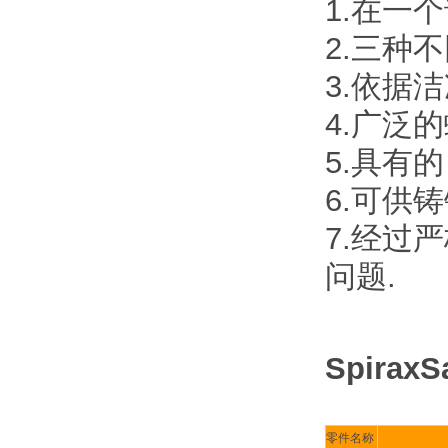
1.在一
2.三种
3.依据
4.广泛
5.具有
6.可供
7.经过
问题.
SpiraxS
零件名称
零