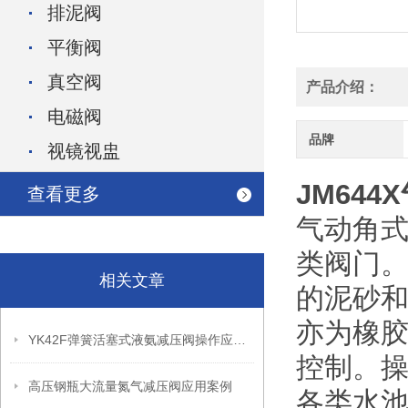
排泥阀
平衡阀
真空阀
产品介绍：
电磁阀
品牌
视镜视盅
JM64
查看更多
气动角
类阀门
相关文章
的泥砂
亦为橡
YK42F弹簧活塞式液氨减压阀操作应用案例
控制。
高压钢瓶大流量氮气减压阀应用案例
各类水池