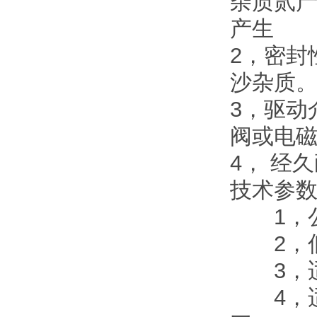
杂质贰
产生
2，密封
沙杂质
3，驱动
阀或电
4， 经
技术参
1，公称
2，低动
3，适
4，适用