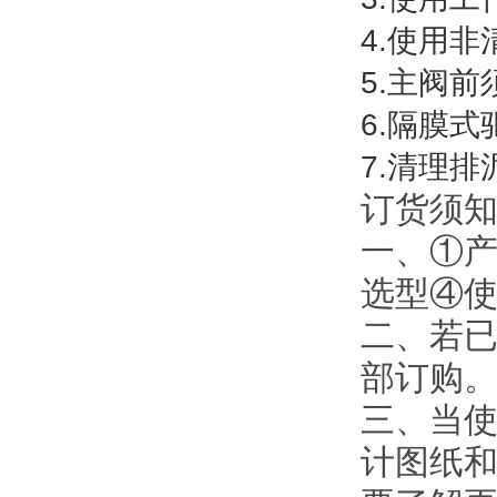
4.使用
5.主阀
6.隔膜式驱
7.清理
订货须
一、①
选型④
二、若
部订购
三、当使
计图纸