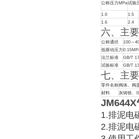
公称压力MPa
试验
1.0
1.5
1.6
2.4
六、主
公称通径
100～4
低驱动压力
0.15MP
法兰标准
GB/T 1
试验标准
GB/T 
七、主
零件名称
阀体、阀
材料
灰铸铁、
JM64
1.排泥
2.排泥
3.使用