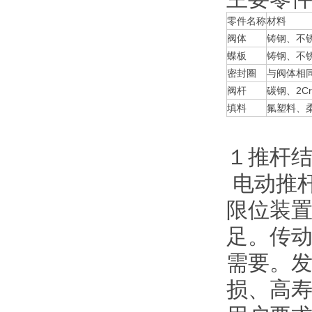
零件名称
材料
阀体
铸钢、不
蝶板
铸钢、不
密封圈
与阀体相
阀杆
碳钢、2C
填料
氟塑料、
１推杆
电动推杆
限位装
足。传
需要。
损、高