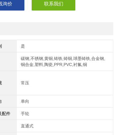
线询价
联系我们
制
是
碳钢,不锈钢,黄铜,铸铁,铸铜,球墨铸铁,合金钢,
铜合金,塑料,陶瓷,PPR,PVC,衬氟,铜
境
常压
向
单向
及配件
手轮
直通式