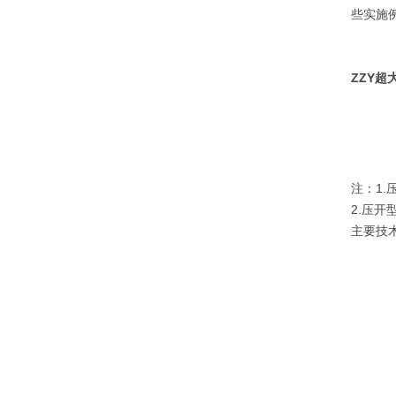
些实施
ZZY
超
注：1
2.压
主要技