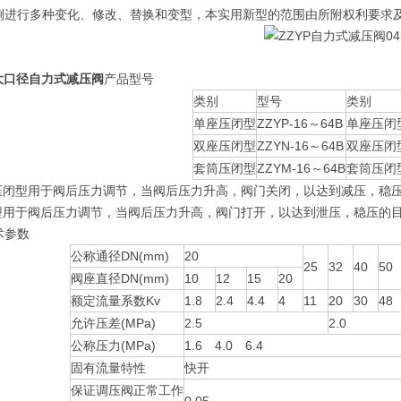
例进行多种变化、修改、替换和变型，本实用新型的范围由所附权利要求
大口径自力式减压阀
产品型号
类别
型号
类别
单座压闭型
ZZYP-16～64B
单座压闭
双座压闭型
ZZYN-16～64B
双座压闭
套筒压闭型
ZZYM-16～64B
套筒压闭
.压闭型用于阀后压力调节，当阀后压力升高，阀门关闭，以达到减压，稳
开型用于阀后压力调节，当阀后压力升高，阀门打开，以达到泄压，稳压的
术参数
公称通径DN(mm)
20
25
32
40
50
阀座直径DN(mm)
10
12
15
20
额定流量系数Kv
1.8
2.4
4.4
4
11
20
30
48
允许压差(MPa)
2.5
2.0
公称压力(MPa)
1.6 4.0 6.4
固有流量特性
快开
保证调压阀正常工作