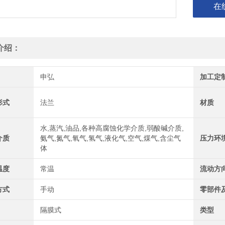
在
介绍：
申弘
加工定
形式
法兰
材质
水,蒸汽,油品,各种高腐蚀化学介质,弱酸碱介质,
介质
氨气,氮气,氧气,氢气,液化气,空气,煤气,含尘气
压力环
体
温度
常温
流动方
方式
手动
零部件
隔膜式
类型