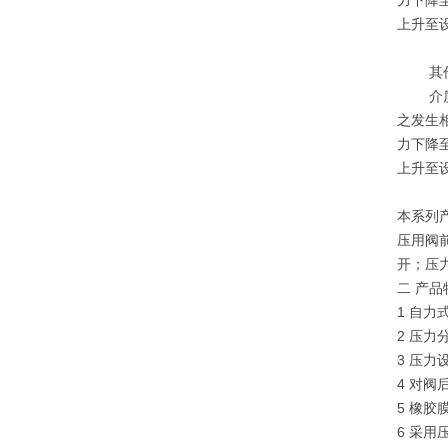
力下降
上升至
其作
介质由
之发生
力下降
上升至
本系列产
压用阀前
开；压力
二 产品
1 自
2 压
3 压
4 对阀
5 橡
6 采用