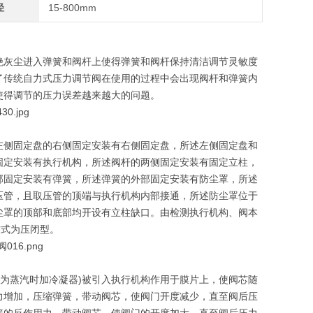
径
15-800mm
绝灰尘进入弹簧和阀杆上使得弹簧和阀杆保持清洁调节灵敏度
了传统自力式压力调节阀在使用的过程中会出现阀杆和弹簧内
使得调节的压力误差越来越大的问题。
左侧固定盘的右侧固定安装有右侧固定盘，所述左侧固定盘和
固定安装有执行机构，所述阀杆的两侧固定安装有固定立柱，
部固定安装有弹簧，所述弹簧的外部固定安装有防尘罩，所述
压管，且取压管的顶端与执行机构内部接通，所述防尘罩位于
尘罩的顶部和底部均开设有立柱缺口。
由检测执行机构、阀本
方式为压闭型。
蒸汽时加冷凝器)被引入执行机构作用于膜片上，使阀芯随
力增加，压缩弹簧，带动阀芯，使阀门开度减少，直至阀后压