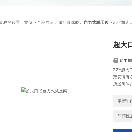
现在的位置：
首页
>
产品展示
>
减压阀选型
>
自力式减压阀
> ZZY超
超大
简要描
ZZY超
定安装有
所述阀体
构，
更新时间：
厂商性