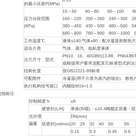
0.05
的最小压差P(MPa)
15～50 40～80 60～100 80
压力分段范围
160～220 200～260 240～300 2
(KPa)
380～450 430～500 480～560 5
680～800 780～900 800～1
工作温度℃
液体≤140;气体≤80；配冷凝器和散热片≤
适合介质
气体、蒸汽、低粘度液体
PN10、16、40GB9113-88、PN64J
法兰尺寸、型式
或根据用户要求选配其它标准型式的法兰(如：
结构长度
按GB12221-89标准
可配附件
冷凝器(用于介质为蒸汽的场合)、散热
执行机构信号接口
内螺纹M16×1.5
能指标注
控制精度％
±8
硬密封(L/H)
单座(Ⅳ级)：≤10-4阀额定容量：双
允许泄
DN(mm)
漏量
软密封(ml/min)
20
25
32
40
50
65
0.15
0.3
0.45
0.6