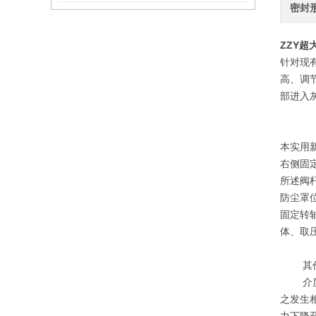
密封
ZZY
超
针对现
高、调
部进入
本实用
右侧固
所述阀
防尘罩
固定转
体、取
其作
介质由
之发生