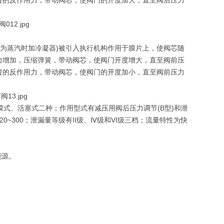
簧的反作用力，带动阀芯，使阀门的开度加大，直至阀后压力
蒸汽时加冷凝器)被引入执行机构作用于膜片上，使阀芯随
力增加，压缩弹簧，带动阀芯，使阀门开度增大，直至阀前压
簧的反作用力，带动阀芯，使阀门的开度加小，直至阀前压力
有薄膜式、活塞式二种；作用型式有减压用阀后压力调节(B型)和泄
20~300；泄漏量等级有II级、Ⅳ级和VI级三档；流量特性为快
能源。