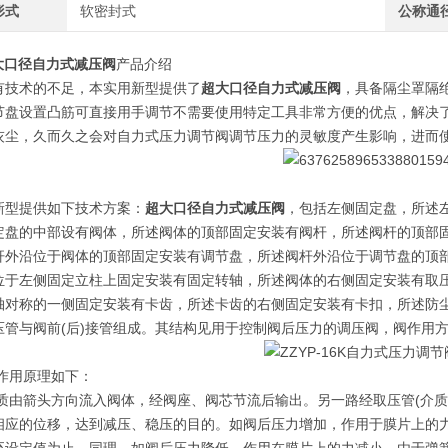
形式
软密封式
公称通
大口径自力式减压阀
产品介绍
有技术的不足，本实用新型提供了
超大口径自力式减压阀
，具备隔尘罩隔
节盘设置凸筋可直接用手调节不需要使用特定工具非常方便的优点，解决
灰尘，久而久之会对自力式压力调节阀调节压力的灵敏度产生影响，进而
新型提供如下技术方案：
超大口径自力式减压阀
，包括左侧固定盘，所述
定盘的中部设有阀体，所述阀体的顶部固定安装有阀杆，所述阀杆的顶部
杆外沿位于阀体的顶部固定安装有调节盘，所述阀杆外沿位于调节盘的顶
位于左侧固定立柱上固定安装有固定转轴，所述阀体的右侧固定安装有取
轴对称的一侧固定安装有卡齿，所述卡齿的右侧固定安装有卡扣，所述防
压管与阀前(后)接管组成。其结构见用于控制阀后压力的调压阀，阀作用
用原理如下：
箭头方向流入阀体，经阀座、阀芯节流后输出。另一路经取压管(介质为
相应的位移，达到减压、稳压的目的。如阀后压力增加，作用于膜片上的