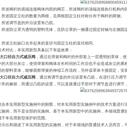
，所述阀杆的底端连接阀体内部的阀芯，所述阀杆的顶端连接执行机构内
，所述固定立柱的数量为两根，且两根固定立柱对称分布于阀杆的两侧。
，所述调节盘的外沿设置有凸筋。
，所述防尘罩为透明的塑料壳体，且防尘罩的一侧通过固定转轴与左侧固
，所述立柱缺口合并起来的直径与固定立柱的直径相同。
技术对比，本实用新型具备以下有益效果：
大口径自力式减压阀
，通过在弹簧和阀杆的外部套上一层透明的罩体，使
中的大部分灰尘，使得弹簧和阀体在长时间的工作后也不会造成灰尘的累
明的塑料罩体，能够观察弹簧的伸缩工作流程，另外该罩体卡接固定，安
大口径自力式减压阀
，通过将调节盘的外沿设置有凸筋，在进行压力调节
非常的麻烦，而通过凸筋的设置，可以直接通过手部对于调节盘进行调节
结合本实用新型实施例中的附图，对本实用新型实施例中的技术方案进行
实施例，而不是全部的实施例。基于本实用新型中的实施例，本领域普通
属于本实用新型保护的范围。
经示出和描述了本实用新型的实施例，对于本领域的普通技术人员而言，