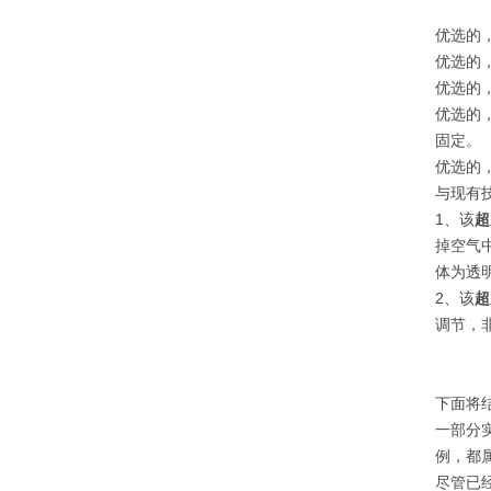
优选的
优选的
优选的
优选的
固定。
优选的
与现有
1、该
超
掉空气
体为透
2、该
超
调节，
下面将
一部分
例，都
尽管已