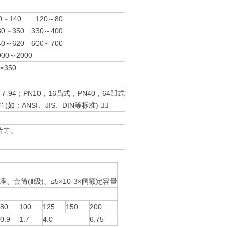
～140 120～80
80～350 330～400
40～620 600～700
000 900～2000
350
B/T7-94；PN10，16凸式，PN40，64凹式
ANSI、JIS、DIN等标准) 
片等。
座、套筒(Ⅱ级)、≤5×10-3×阀额定容量
80
100
125
150
200
0.9
1.7
4.0
6.75