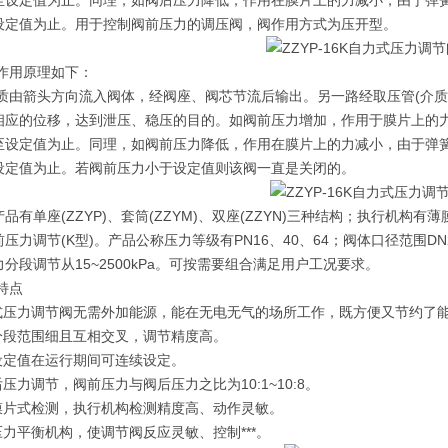
至设定值为止。同理，如阀后压力降低，作用在膜片上的力减小，由于弹
设定值为止。
用于控制阀前压力的调压阀，阀作用方式为压开型。
用原理如下：
箭头方向流入阀体，经阀座、阀芯节流后输出。另一路经取压管(介质为
相应的位移，达到泄压、稳压的目的。如阀前压力增加，作用于膜片上的
至设定值为止。同理，如阀前压力降低，作用在膜片上的力减小，由于弹
设定值为止。若阀前压力小于设定值则该阀一直是关闭的。
品有单座(ZZYP)、套筒(ZZYM)、双座(ZZYN)三种结构；执行机构
压力调节(K型)。产品公称压力等级有PN16、40、64；阀体口径范围DN
分段调节从15~2500kPa。可按需要组合满足用户工况要求。
特点
力式压力调节阀无需外加能源，能在无电无气的场所工作，既方便又节约了
力分段范围细且互相交叉，调节精度高。
力设定值在运行期间可连续设定。
后压力调节，阀前压力与阀后压力之比为10:1~10:8。
胶膜片式检测，执行机构检测精度高、动作灵敏。
压力平衡机构，使调节阀反应灵敏、控制***。