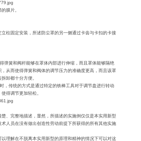
部的膜片。
定立柱固定安装，所述防尘罩的另一侧通过卡齿与卡扣的卡接
得弹簧和阀杆能够在罩体内部进行伸缩，而且罩体能够隔绝
积，从而使得弹簧和阀体的调节压力的准确度更高，而且该罩
装拆卸都十分方便。
时，传统的方式是通过特定的铁棒工具对于调节盘进行转动
，使得调节更加轻松。
清楚、完整地描述，显然，所描述的实施例仅仅是本实用新型
技术人员在没有做出创造性劳动前提下所获得的所有其他实施
可以理解在不脱离本实用新型的原理和精神的情况下可以对这