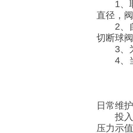
1、取
直径，阀
2、自
切断球
3、为
4、当
日常维
投入运
压力示