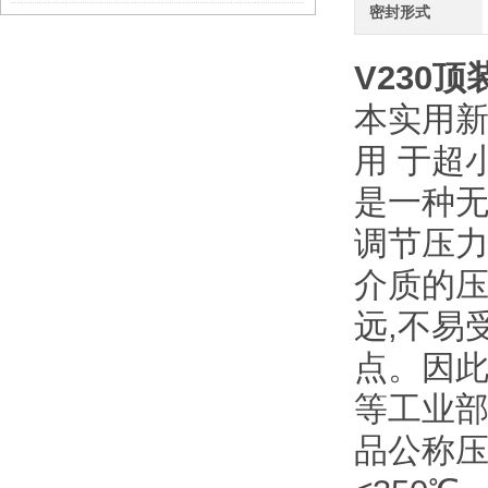
密封形式
V230
顶
本实用
用 于超
是一种
调节压
介质的压
远,不易
点。因
等工业
品公称压