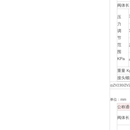
阀体长 
压
力
调
节
范
围
KPa
重量 K
接头螺
◎ZV230/ZV
单位：mm
公称通
阀体长 