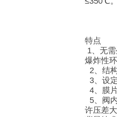
≤350
特点
1、无
爆炸性
2、结
3、设
4、膜
5、阀
许压差