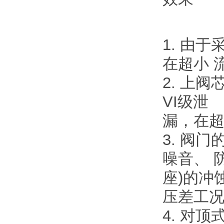
1. 由
在超小 
2. 上
VI级泄
漏，在超
3. 阀
噪音、 
座)的冲
压差工
4. 对