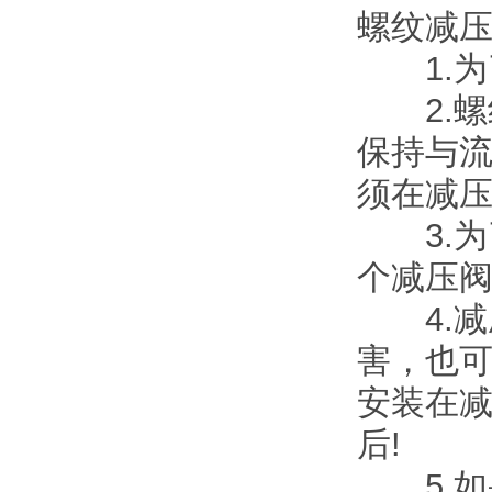
螺纹减
1.为
2.螺
保持与
须在减
3.为
个减压
4.减
害，也
安装在
后!
5.如