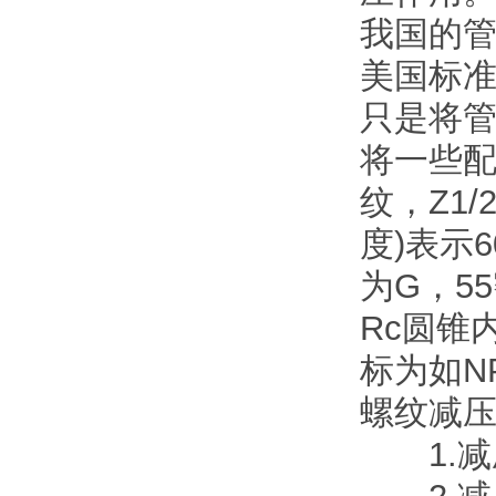
我国的
美国标准
只是将管
将一些配
纹，Z1/
度)表示
为G，5
Rc圆锥
标为如NP
螺纹减
1.减