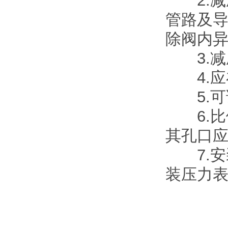
2.减
管路及导
除阀内
3.减
4.应
5.可
6.比
其孔口
7.安
装压力