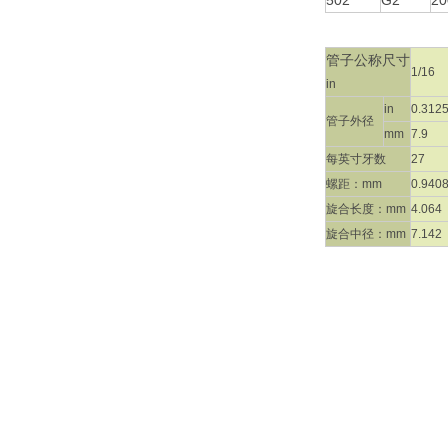
502"
G2"
20
管子公称尺寸
1/16
in
in
0.312
管子外径
mm
7.9
每英寸牙数
27
螺距：mm
0.940
旋合长度：mm
4.064
旋合中径：mm
7.142