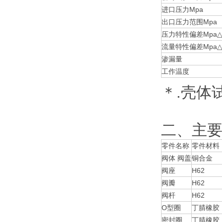
进口压力Mpa
出口压力范围Mpa
压力特性偏差Mpa△
流量特性偏差Mpa△
渗漏量
工作温度
＊.壳体
二、主
零件名称
零件材料
阀体 阀盖
铜合金
阀座
H62
阀瓣
H62
阀杆
H62
O型圈
丁腈橡胶
密封圈
丁腈橡胶