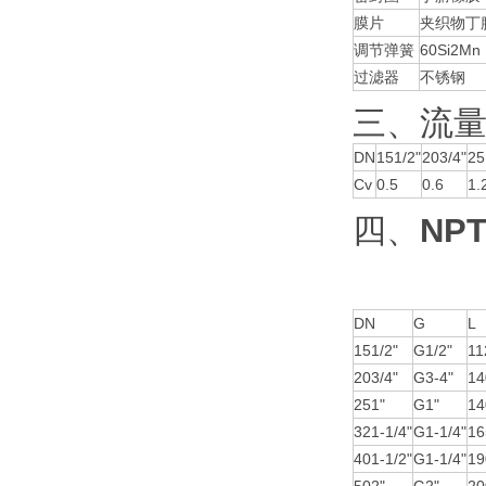
膜片
夹织物丁
调节弹簧
60Si2Mn
过滤器
不锈钢
三、流量
DN
151/2"
203/4"
25
Cv
0.5
0.6
1.
四、
NP
DN
G
L
151/2"
G1/2"
11
203/4"
G3-4"
14
251"
G1"
14
321-1/4"
G1-1/4"
16
401-1/2"
G1-1/4"
19