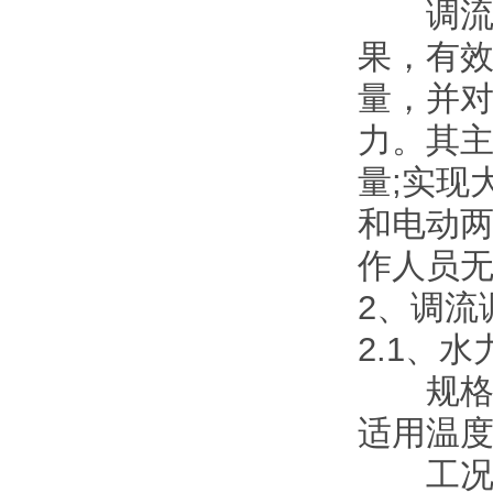
调流调
果，有效
量，并
力。其
量;实现
和电动
作人员
2、调流
2.1、
规格：公
适用温度：
工况基