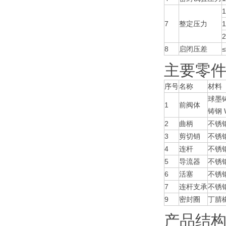
7
整定压力
2
8
启闭压差
主要零
序号
名称
材料
球墨铸
1
前阀体
铸钢 
2
曲柄
不锈钢
3
剪切销
不锈钢
4
连杆
不锈钢
5
导流器
不锈钢
6
活塞
不锈钢
7
连杆支承
不锈钢
9
密封圈
丁腈
产品结