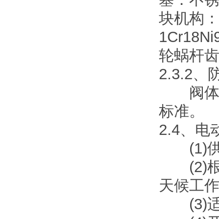
块机构：
1Cr1
轮蜗杆齿
2.3.2、
阀体内
标准。
2.4、
(1)供电
(2)根
天候工
(3)适