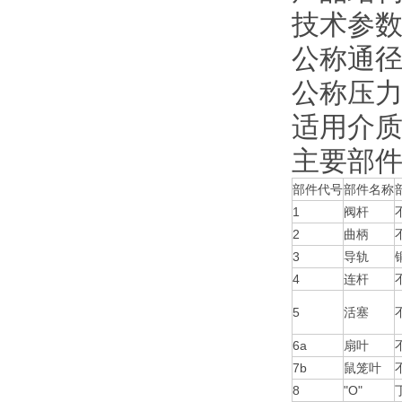
技术参
公称通径：
公称压力：
适用介
主要部
部件代号
部件名称
1
阀杆
2
曲柄
3
导轨
4
连杆
5
活塞
6a
扇叶
7b
鼠笼叶
8
"O"