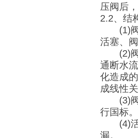
压阀后
2.2、
(1)
活塞、阀
(2)
通断水
化造成
成线性
(3)
行国标
(4)
漏。