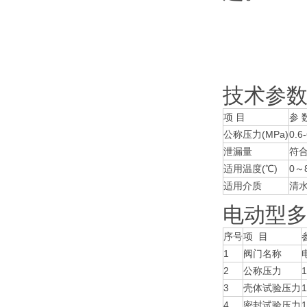
技术参
项 目
参 
公称压力(MPa)
0.6
泄漏量
符合
适用温度(℃)
0～
适用介质
清
电动型多
序号
项 目
1
阀门名称
2
公称压力
3
壳体试验压力
1
4
密封试验压力
1