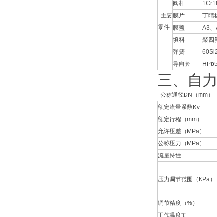
阀杆
1Cr1
主要
膜片
丁睛
零件
膜盖
A3
填料
聚四
弹簧
60Si
导向套
HPb5
三、自力
公称通径DN（mm）
额定流量系数Kv
额定行程（mm）
允许压差（MPa）
公称压力（MPa）
流量特性
压力调节范围（KPa）
调节精度（%）
工作温度℃