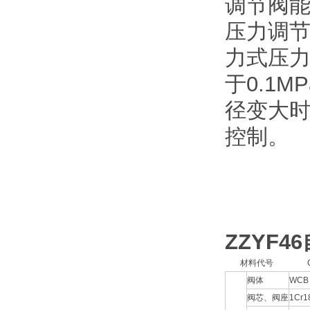
调节阀
压力调
力式压力
于0.1
径变大
控制。
ZZYF46
材料代号
阀体
WCB
阀芯、阀座
1Cr1