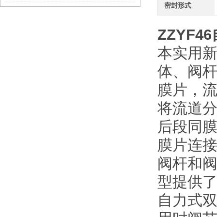
密封形式
ZZYF46
本实用
体、阀
膜片，
将流道
后段同
膜片连
阀杆和
型提供
自力式