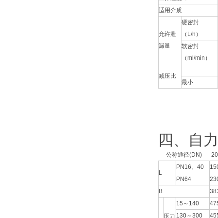
适用介质
硬密封
允许泄
（L/h）
漏量
软密封
（ml/min）
减压比
最小
四、自力
公称通径(DN)
20
PN16、40
15
L
PN64
23
B
38
15～140
47
130～300
45
压力