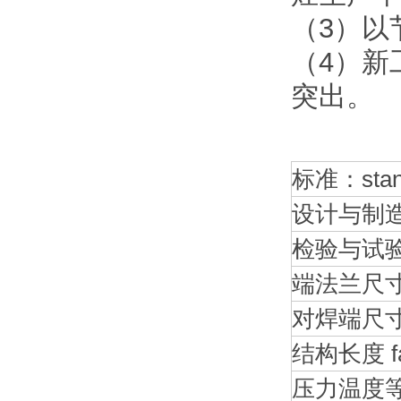
（3）以
（4）新
突出。
标准：stan
设计与制造 de
检验与试验 fl
端法兰尺寸 fa
对焊端尺寸 pr
结构长度 face
压力温度等级 p