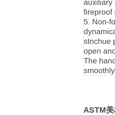
auxiliary
fireproof 
5. Non-fo
dynamica
stnchue 
open and
The han
smoothly
ASTM
美