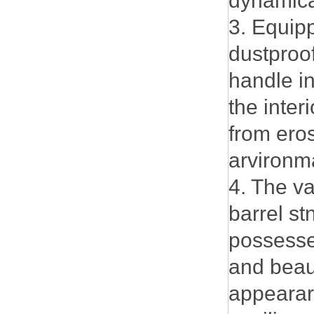
dynamica
3. Equip
dustproof
handle in
the inter
from eros
arvironma
4. The v
barrel st
possesse
and beaut
appearar