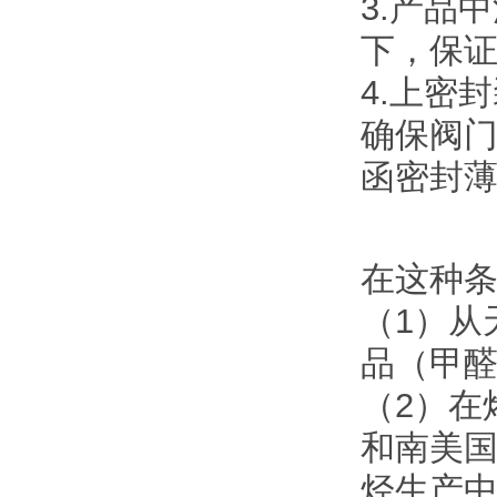
3.产品
下，保
4.上密
确保阀
函密封
在这种
（1）从
品（甲
（2）在
和南美
烃生产