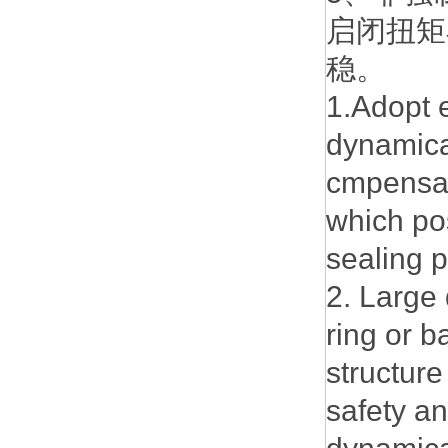
启闭扭矩
稳。
1.Adopt 
dynamical
cmpensati
which pos
sealing 
2. Large
ring or b
structure
safety and