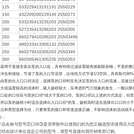
125
533
229
413
191
191
25
50
229
150
432
209
200
229
149
25
50
273
200
533
235
413
235
203
25
50
295
200
527
235
413
286
203
25
50
305
250
660
279
410
286
203
25
50
3496
200
480
233
413
305
132
25
50
295
250
660
279
410
305
203
25
50
349
300
660
305
461
305
235
25
50
353
滤器用于直接安装在泵的入口处，具有特殊过滤设置能有效剔除杂物；平直的整
冲击和侵蚀，节省了泵的入口导流管，比传统方式节省1/3空间，具有取代90
是由泵的出入口口径决定，选择泵的口径时应先决定泵的出入口的流速，流速过
较大或温度较高的流体时，吸入扬程较大，应考虑到气穴现象的发生，一般以降
入口处的口径应与泵的口径*或大于泵的口径。泵的口径以上述的方式选定，但
，所以泵的扬程小时适合选择出入口口径*的泵，扬程高时适合选择出口口径小于
特点和类型选择为佳，只要将泵的接口和管道连接正确，不影响流体的流动就不
知：
产品名称与型号②口径③是否带附件以便我们的为您正确选型④使用压力
已经由设计单位选定公司的型号，请型号直接向我司销售部订购。