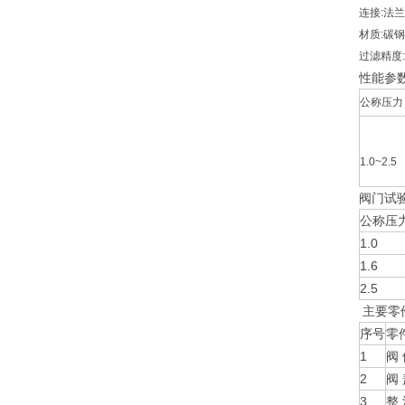
连接
:
法兰
材质
:
碳钢
过滤精度
性能参
公称压力
1.0~2.5
阀门试
公称压
1.0
1.6
2.5
主要零
序号
零
1
阀
2
阀
3
整 