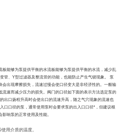
流板能够为泵提供平衡的水流板能够为泵提供平衡的水流，减少乱
%变管、Y型过滤器及整流管的功能，也能防止产生气锁现象。 泵
快会出现摩擦损失，流速过慢会使口径变大是非经济性的。一般输
低流速而减少压力的损失。阀门的口径如下面的表示方法选定泵的
泵的出口扬程升高时会使出口的流速升高，随之气穴现象的流速也
入口口径的泵，通常使用泵时会要求泵的出入口口径*，但建议根
会影响泵的正常使用及性能。
⑤使用介质的温度。