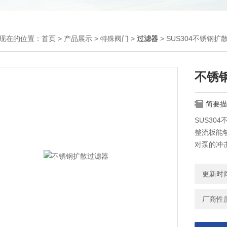
现在的位置：
首页
>
产品展示
>
特殊阀门
>
过滤器
> SUS304不锈钢扩
不锈
简要描
SUS3
整流板能
对泵的冲
具有取代
象。
更新时间：
厂商性