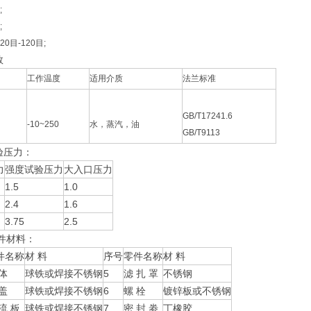
;
;
:20
目
-120
目
;
数
工作温度
适用介质
法兰标准
GB/T17241.6
-10~250
水，蒸汽，油
GB/T9113
验压力：
力
强度试验压力
大入口压力
1.5
1.0
2.4
1.6
3.75
2.5
件材料：
件名称
材 料
序号
零件名称
材 料
 体
球铁或焊接不锈钢
5
滤 扎 罩
不锈钢
 盖
球铁或焊接不锈钢
6
螺 栓
镀锌板或不锈钢
流 板
球铁或焊接不锈钢
7
密 封 劵
丁橡胶