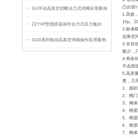
凸台设
GU手动高真空切断法兰式球阀应用案例
1.高
10μ、
ZZYVP型指挥器操作自力式压力氮封阀故障解决办法
2.标
边角空间
GUD系列电动高真空球阀操作应用案例
3.全
极少，
4.寿
不会因
5.高
查，几
1、面
2、阀
3、阀
4、根
5、根
6、根
7、阀