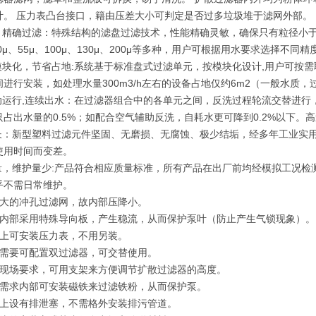
计。 压力表凸台接口，籍由压差大小可判定是否过多垃圾堆于滤网外部。
效，精确过滤：特殊结构的滤盘过滤技术，性能精确灵敏，确保只有粒径小
20μ、55μ、100μ、130μ、200μ等多种，用户可根据用水要求选择
准模块化，节省占地:系统基于标准盘式过滤单元，按模块化设计,用户可按
进行安装，如处理水量300m3/h左右的设备占地仅约6m2（一般水质，过
自动运行,连续出水：在过滤器组合中的各单元之间，反洗过程轮流交替进行
只占出水量的0.5%；如配合空气辅助反洗，自耗水更可降到0.2%以下。
命长：新型塑料过滤元件坚固、无磨损、无腐蚀、极少结垢，经多年工业实用
使用时间而变差。
质量，维护量少:产品符合相应质量标准，所有产品在出厂前均经模拟工况检
乎不需日常维护。
积大的冲孔过滤网，故内部压降小。
门内部采用特殊导向板，产生稳流，从而保护泵叶（防止产生气锁现象）。
体上可安装压力表，不用另装。
据需要可配置双过滤器，可交替使用。
据现场要求，可用支架来方便调节扩散过滤器的高度。
据需求内部可安装磁铁来过滤铁粉，从而保护泵。
体上设有排泄塞，不需格外安装排污管道。