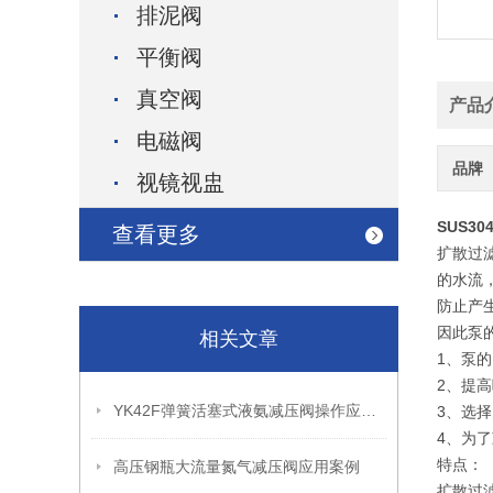
排泥阀
平衡阀
真空阀
产品
电磁阀
品牌
视镜视盅
SUS3
查看更多
扩散过
的水流
防止产
因此泵
相关文章
1、泵
2、提
YK42F弹簧活塞式液氨减压阀操作应用案例
3、选
4、为
特点：
高压钢瓶大流量氮气减压阀应用案例
扩散过