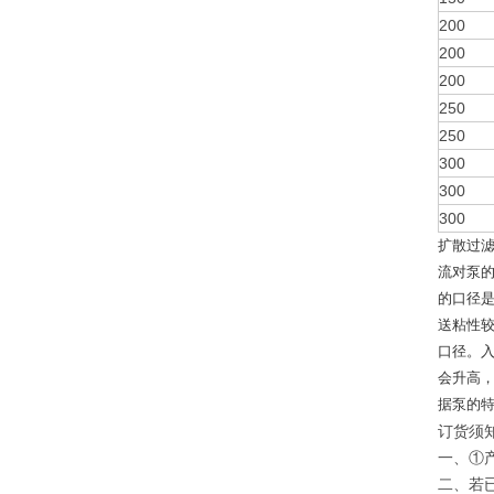
200
200
200
250
250
300
300
300
扩散过
流对泵的
的口径
送粘性
口径。
会升高
据泵的
订货须
一、①
二、若