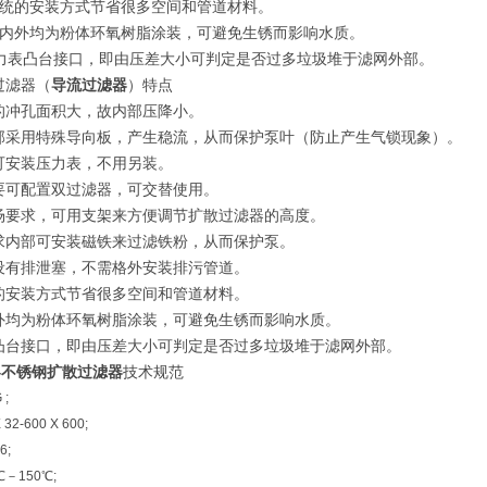
传统的安装方式节省很多空间和管道材料。
体内外均为粉体环氧树脂涂装，可避免生锈而影响水质。
压力表凸台接口，即由压差大小可判定是否过多垃圾堆于滤网外部。
过滤器（
导流过滤器
）特点
的冲孔面积大，故内部压降小。
部采用特殊导向板，产生稳流，从而保护泵叶（防止产生气锁现象）。
可安装压力表，不用另装。
要可配置双过滤器，可交替使用。
场要求，可用支架来方便调节扩散过滤器的高度。
求内部可安装磁铁来过滤铁粉，从而保护泵。
设有排泄塞，不需格外安装排污管道。
的安装方式节省很多空间和管道材料。
外均为粉体环氧树脂涂装，可避免生锈而影响水质。
凸台接口，即由压差大小可判定是否过多垃圾堆于滤网外部。
04不锈钢扩散过滤器
技术规范
 ;
X 32-600 X 600;
6;
℃－
150
℃
;