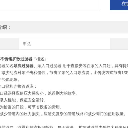
在
介绍：
申弘
04不锈钢扩散过滤器
『概述』
滤器又名
导流过滤器
、泵入口过滤器,用于直接安装在泵的入口处，具有
，减少乱流对泵冲击和侵蚀，节省了泵的入口导流管，比传统方式节省1/3
生气锁现象。
的口径和连接管道应：
的口径选择应使压力损失小，以得到大的效率。
高吸入性能，保证安全运转。
择为恰当的口径，可节省设备的费用。
了减少管道内的压力损失，应避免复杂的管道线路和减少阀门的使用数量。
滤器滤网，滤罩和整流板可拆换，易于清洗。 扩散过滤器内外均为粉体环