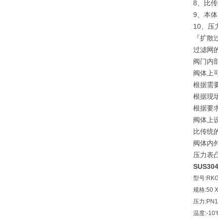
8、比
9、本
10、
『扩散
过滤网
阀门内
阀体上
根据需
根据现
根据要
阀体上
比传统
阀体内
压力表
SUS3
型号
:RKG
规格
:50 
压力
:PN1
温度
:-10