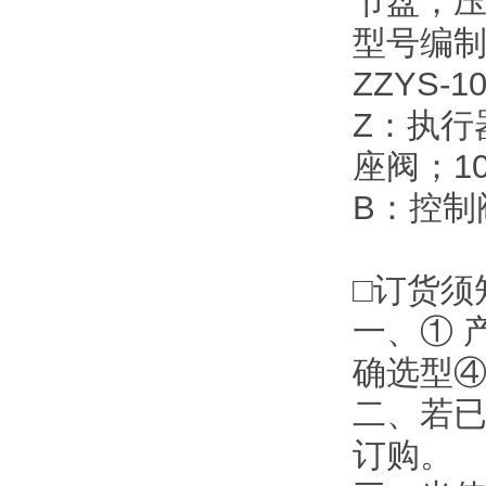
节盘，
型号编
ZZYS-1
Z：执行
座阀；10
B：控制
□订货须
一、① 
确选型④
二、若
订购。