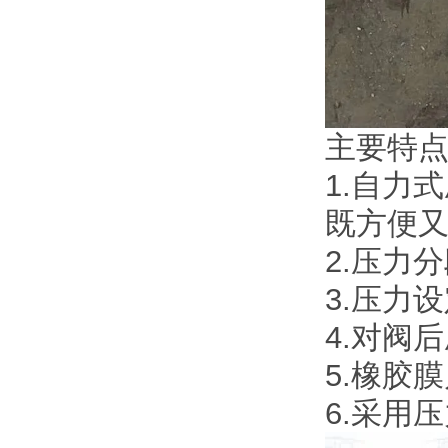
主要特
1.自力
既方便
2.压力
3.压力
4.对阀
5.橡胶
6.采用