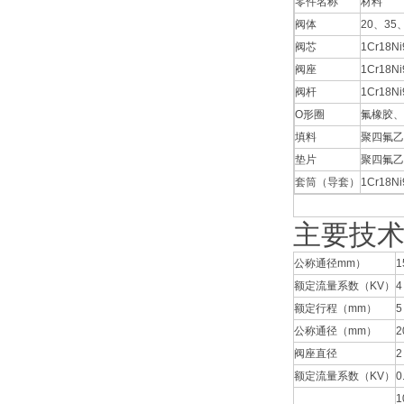
零件名称
材料
阀体
20、35、
阀芯
1Cr18N
阀座
1Cr18N
阀杆
1Cr18N
O形圈
氟橡胶、
填料
聚四氟乙
垫片
聚四氟乙烯
套筒（导套）
1Cr18
主要技
公称通径mm）
1
额定流量系数（KV）
4
额定行程（mm）
5
公称通径（mm）
2
阀座直径
2
额定流量系数（KV）
0
1