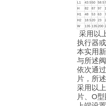
L1
43.5
50
58.5
H
82
87
97
H1
48
53
63
H2
18.5
20
23
W
135
135
200
采用以
执行器
本实用
与所述阀
依次通
片，所
采用以
片、O型
上端设