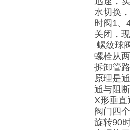
迅速，实
水切换，
时阀1、
关闭，
螺纹球
螺栓从
拆卸管
原理是通
通与阻
X形垂直
阀门四
旋转90