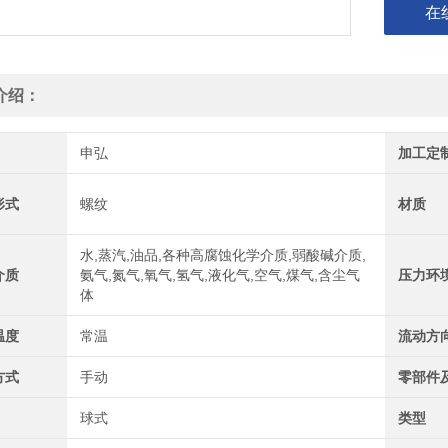
在
介绍：
申弘
加工定
形式
螺纹
材质
水,蒸汽,油品,各种高腐蚀化学介质,弱酸碱介质,
介质
氨气,氮气,氧气,氢气,液化气,空气,煤气,含尘气
压力环
体
温度
常温
流动方
方式
手动
零部件
球式
类型