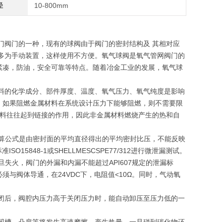
径
10-800mm
门阀门的一种，现有的球阀由于阀门的密封结构及 其相对应
多为手动装置，这样使用不方便。氧气球阀是氧气管网阀门的
紧凑，防油，安全可靠等特点。随着冶金工业的发展，氧气球
料的化学成分、部件厚度、温度、氧气压力、氧气纯度是影响
。如果阻燃金属材料在系统设计压力下能够阻燃，则不需要限
材料往往起到链接的作用，因此非金属材料燃烧产生的热和自
于计算公式是由密封面的平均直径得出的平均密封比压，不能反映
848-1或SHELLMESCSPE77/312进行微泄漏测试。
一旦失火，阀门的外漏和内漏不能超过API607规定的泄漏标
与阀体导通，在24VDC下，电阻值<10Ω。同时，气动氧
闭后，阀腔内压力高于关闭压力时，能自动卸压至压力低的一