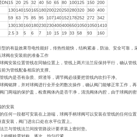
径DN
15
20
25
32
40
50
65
80
100
125
150
200
130
140
150
165
180
200
220
250
280
320
360
400
59
63
75
85
95
107
140
152
178
252
272
342
130
130
160
180
230
230
400
400
650
1050
1050
1410
）
2.5
3
5
6
7
10
15
19
33
58
93
160
新型的有益效果导电性能好，传热性能快，结构紧凑，防油、安全可靠，
认球阀在安装前的准备工作
证球阀安装位置管线在同轴位置上，管线上两片法兰应保持平行，确认管
装前为管线配备相应的支撑。
认管线内是否有杂质、焊渣等，调节阀必须要把管线内吹扫干净。
对球阀铭牌，并对球阀进行全开全闭数次操作，确认阀门能够正常工作
去阀门两端的保护盖，检查阀体内是否干净，清洗阀体内腔，由于球阀的
。
球阀的安装
阀的任何一段都可安装在上游端，球阀手柄球阀可以安装在管线的任何位置
垂直安装，阀门进出口处在水平位置上。
阀法兰与管线法兰间按管路设计要求装上密封垫。
兰上的螺栓需对称、逐次、均匀拧紧。