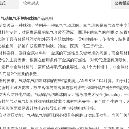
形式
软密封式
公称通
F
气动氧气不锈钢球阀
产品说明
新型涉及一种球阀，特别是一种氧气气动球阀。氧气球阀是氧气管网中专
材料的制约，对易燃易爆的氧气介质不适应，而现有的氧气阀的驱动 装置
它除了具有普通球阀功能外还具有阻燃性好，导电性能好，传热快，结构
气截止阀一起被广泛应用于钢铁、冶金、医药、化工等行业。
材料选择。选择金属材料时，金属的可燃性是关键考虑的问题，而金属材
燃性的主要因素。根据在使用条件下金属的可燃性，对氧气流速有所限制
。选择非金属材料时，需评估与氧气的兼容性。在1个火种链中，非金属
AIT)是2个重要的参数。
密封要求。气动氧气切断球阀的密封需要满足ANSIB16.104计算。由
密封比Ⅵ级要求，故主阀体与副阀体连接处密封和阀杆填料处密封需按标准ISO15
火和防静电功能。气动氧气切断球阀设计需考虑失火安全(firesafe)，
密封的气动氧气切断球阀的球体被非金属材料所夹持，有可能产生静电，必须
球阀阀体两端需设计静电连接导出组件与接地电缆连接。
自动泄压功能。气动氧气切断球阀必须具备阀腔自动卸压功能。当阀门关