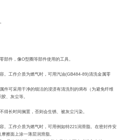
正常。
金属零部件，像O型圈等部件使用的工具。
工作介质为燃气时，可用汽油(GB484-89)清洗金属零
金属件可采用干净的细洁的浸渍有清洗剂的绸布（为避免纤维
、积胶、灰尘等。
但不得长时间搁置，否则会生锈、被灰尘污染。
容。工作介质为燃气时，可用例如特221润滑脂。在密封件安
面及摩擦面上涂一薄层润滑脂。