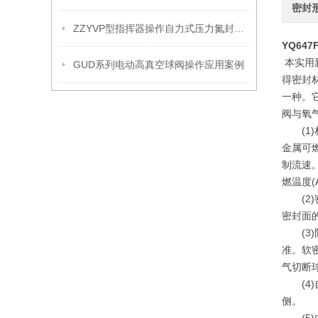
密封
ZZYVP型指挥器操作自力式压力氮封阀故障解决办法
YQ647
本实用
GUD系列电动高真空球阀操作应用案例
得密封
一种。
阀与氧
(1)
金属可
制流速
燃温度(
(2)
密封面的
(3)防
准。软
气切断
(4)
侧。