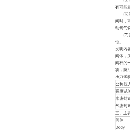
(5)
有可能
(6)
阀时，
动氧气
(7)
蚀。
发明内
阀体，
阀杆的
凑，防
压力试
公称压
强度试
水密封
气密封
三、主
阀体
Body