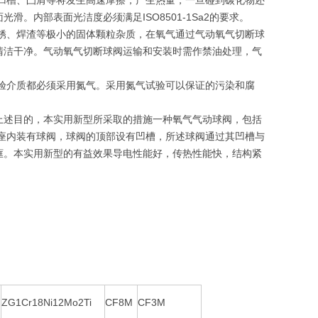
凹槽、凸肩等将发生高速摩擦，产生热量，一旦碰到碳化物还
。内部表面光洁度必须满足ISO8501-1Sa2的要求。
锈、焊渣等极小的固体颗粒杂质，在氧气通过气动氧气切断球
清洁干净。气动氧气切断球阀运输和安装时需作禁油处理，气
验介质都必须采用氮气。采用氮气试验可以保证的污染和腐
上述目的，本实用新型所采取的措施一种氧气气动球阀，包括
座内装有球阀，球阀的顶部设有凹槽，所述球阀通过其凹槽与
框。本实用新型的有益效果导电性能好，传热性能快，结构紧
ZG1Cr18Ni12Mo2Ti
CF8M
CF3M