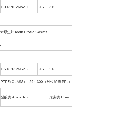
1Cr18Ni12Mo2Ti
316
316L
齿形垫片Tooth Profile Gasket
e
1Cr18Ni12Mo2Ti
316
316L
TFE+GLASS） -29～300（对位聚笨 PPL）
醋酸类 Acetic Acid
尿素类 Urea