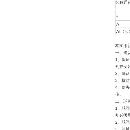
公称通
L
H
W
Wt（㎏
本实用
一、确
1、保
则在安
2、确
3、核
4、除
伤
二、
1、球
则必须
2、球
3、法