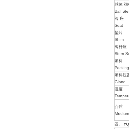
球体 阀
Ball St
阀 座
Seat
垫片
Shim
阀杆座
Stem S
填料
Packing
填料压
Gland
温度
Temper
介质
Mediu
四、
YQ