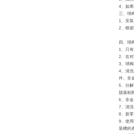
4、如
三、球
1、安
2、根
四、
1、只
2、在
3、球
4、清
件。非
5、分
脱落粘
6、非
7、清
8、新
9、使
装槽的