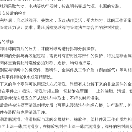
果球阀采取气动、电动等执行器时，按说明书完成气源、电源的安装。
阀安装后的检查
装完毕后，启动球阀开、关数次，应该动作灵活，受力均匀，球阀工作
据管道压力设计要求，通压后检测球阀与管道法兰结合面的密封性能。
球阀的维修
有卸除球阀前后的压力，才能对球阀进行拆卸分解操作。
对球阀的分解与再装配过程，需要对有密封性零部件的保护，特别是非
阀阀体重新装配时螺栓必须对称、逐步、均匀地拧紧。
洗剂应与球阀中的橡胶件、塑料件、金属件及工作介质（例如燃气）等均相容。
金属零件用纯净水或酒精清洗。
解下来的单个零件可以用浸洗方式清洗。尚留有未分解下来的非金属件的
附在零件上）擦洗。清洗时须去除一切粘附在壁面 上的油脂、污垢
金属零件清洗后应立即从清洗剂中取出，不得长时间浸泡。
洗后需待被洗壁面清洗剂挥发后（可用未浸清洗剂的绸布擦）进行装配，
零件在装配前也需清洗干净。
用润滑脂润滑。润滑脂应与球阀金属材料、橡胶件、塑料件及工作介质均相
表面上涂一薄层润滑脂，在橡胶密封件上涂一薄层润滑脂，阀杆的密封