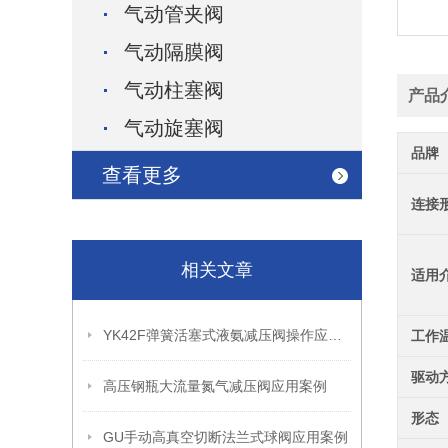
气动管夹阀
气动隔膜阀
气动柱塞阀
产品
气动旋塞阀
品牌
查看更多
连接
相关文章
适用
YK42F弹簧活塞式液氨减压阀操作应用案例
工作
驱动
高压钢瓶大流量氮气减压阀应用案例
形态
GU手动高真空切断法兰式球阀应用案例