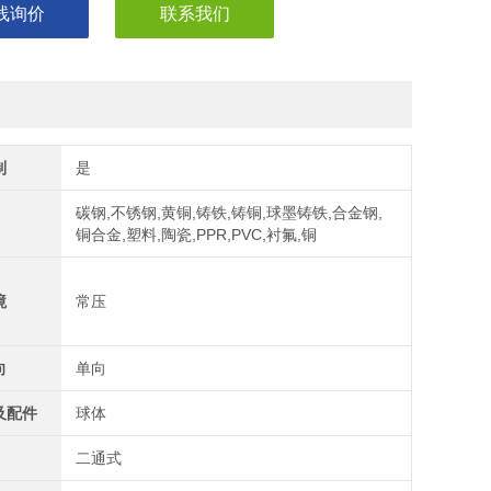
线询价
联系我们
制
是
碳钢,不锈钢,黄铜,铸铁,铸铜,球墨铸铁,合金钢,
铜合金,塑料,陶瓷,PPR,PVC,衬氟,铜
境
常压
向
单向
及配件
球体
二通式