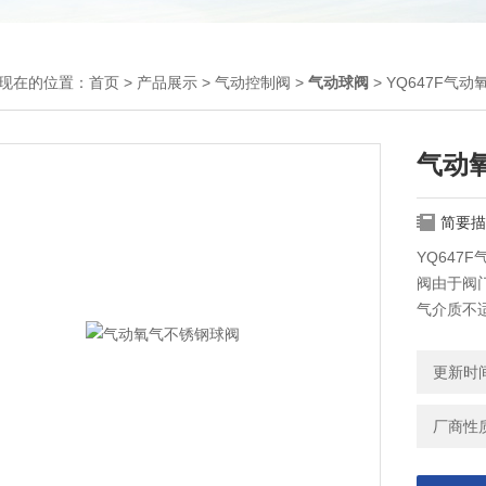
现在的位置：
首页
>
产品展示
>
气动控制阀
>
气动球阀
> YQ647F气
气动
简要描
YQ64
阀由于阀
气介质不
方便。
更新时间：
厂商性