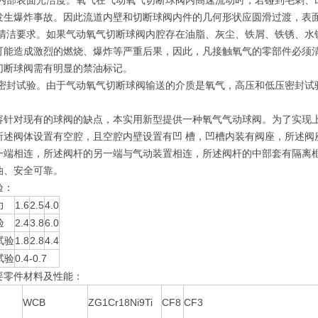
内部表面光洁度。氧气在气动氧气切断球阀内高速流动时，若碰到毛刺、
发生爆炸事故。因此流道内壁和切断球阀内件的几何形状应圆滑过渡，表面光滑
清洁要求。如果气动氧气切断球阀内腔存在油脂、灰尘、铁屑、铁锈、水
可能造成激烈的燃烧、爆炸等严重后果，因此，凡接触氧气的零部件必须
切断球阀需有明显的禁油标记。
密封试验。由于气动氧气切断球阀输送的介质是氧气，高压和低压密封试
容针对现有的球阀的缺点，本实用新型提供一种氧气气动球阀。为了实现
所述阀体设置有空腔，且空腔内壁设置有凹 槽，凹槽内装有阀座，所述阀
一端相连，所述阀杆的另一端与气动装置相连，所述阀杆的中部套有隔离
油、安全可靠。
验：
力
1.6
2.5
4.0
验
2.4
3.8
6.0
试验
1.8
2.8
4.4
试验
0.4-0.7
要零件材料及性能：
WCB
ZG1Cr18Ni9Ti
CF8
CF3