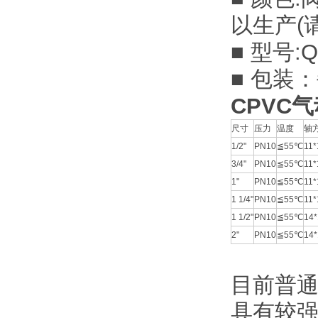
以生产(
■ 型号:
■ 包装
CPVC
尺寸
压力
温度
轴
1/2"
PN10
≦55℃
11*
3/4"
PN10
≦55℃
11*
1"
PN10
≦55℃
11*
1 1/4"
PN10
≦55℃
11*
1 1/2"
PN10
≦55℃
14*
2"
PN10
≦55℃
14*
目前普
具有较强