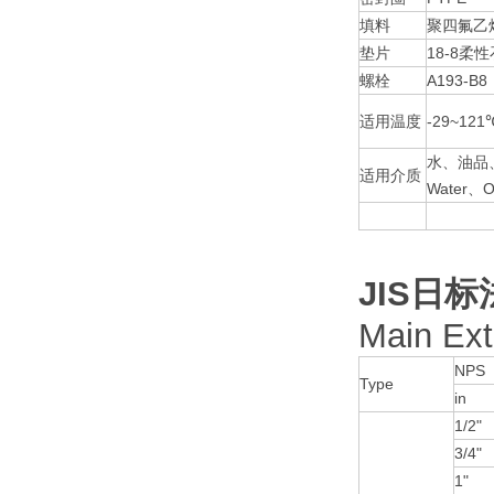
填料
聚四氟乙烯
垫片
18-8柔性石
螺栓
A193-B8
适用温度
-29~121
水、油品
适用介质
Water、O
JIS日
Main Ex
NPS
Type
in
1/2"
3/4"
1"