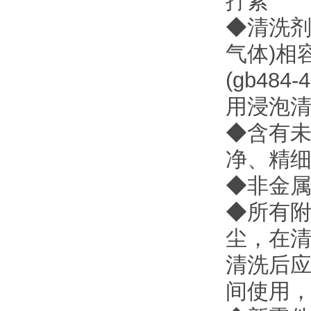
拧紧
◆清洗剂
气体)相
(gb4
用浸泡
◆含有
净、精细
◆非金
◆所有
尘，在
清洗后应
间使用