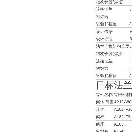
结构长度(焊接)
-
连接法兰
J
对焊端
-
试验和检验
J
设计依据
设计标准
B
法兰连接结构长度
J
结构长度(焊接)
-
连接法兰
J
对焊端
-
试验和检验
J
日标法兰球
零件名称
零部件材料 P
阀体/阀盖
A216-W
球体
A182-F3
阀杆
A182-F6
阀座
A105
密封圈
PTFE