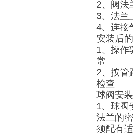
2、阀法
3、法兰
4、连接
安装后
1、操作
常
2、按管
检查
球阀安
1、球阀
法兰的
须配有