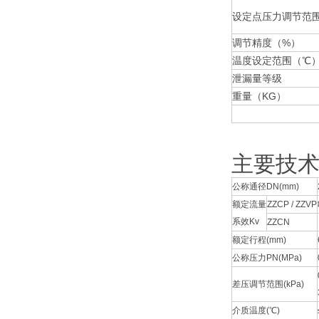
设定点压力调节范围
调节精度（%）
温度设定范围（℃
泄漏量等级
重量（KG）
主要技术
公称通径DN(mm)
额定流量
ZZCP / ZZVP
系效Kv
ZZCN
额定行程(mm)
公称压力PN(MPa)
差压调节范围(kPa)
介质温度(℃)