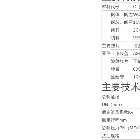
材料代号
C
阀体、阀盖
WC
阀芯、阀座
1C
阀杆
2C
填料
V
主要
垫片
增
零件
上下膜盖
A
波纹膜片
丁
弹簧
60
波纹管
1Cr
主要技
公称通径
DN（mm）
额定流量系数Kv
额定行程mm
公称压力PN（MPa
法兰规格