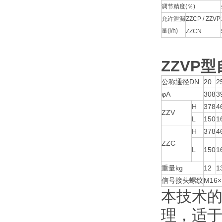
调节精度(％)
允许泄漏
ZZCP / ZZVP
量(l/h)
ZZCN
ZZVP
公称通径DN
20
2
φA
308
3
H
378
4
ZZV
L
150
1
H
378
4
ZZC
L
150
1
重量kg
12
1
信号接头螺纹
M16×
本技术
理，适