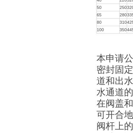
40
220
32
50
250
32
65
280
33
80
310
42
100
350
44
本申请
密封固
道和出
水通道
在阀盖
可开合
阀杆上