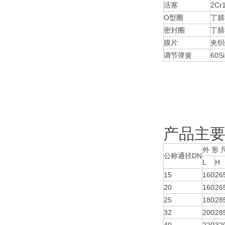
活塞
2Cr
O型圈
丁腈
密封圈
丁腈
膜片
夹织
调节弹簧
60S
产品主
外 形 
公称通径DN
L
H
15
160
26
20
160
26
25
180
28
32
200
28