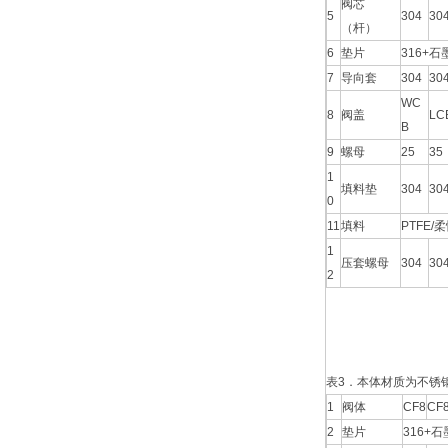
阀芯
5
304
30
（杆）
6
垫片
316+石墨
7
导向套
304
30
WC
8
阀盖
LC
B
9
螺母
25
35
1
填料垫
304
30
0
11
填料
PTFE/
1
压套螺母
304
30
2
表3．本体材质为不锈
1
阀体
CF8
CF
2
垫片
316+石