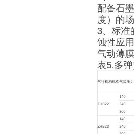
配备石墨
度）的
3、标准
蚀性应
气动薄
表5.多
气行机构规格
气源压力
140
ZHB22
240
300
140
ZHB23
240