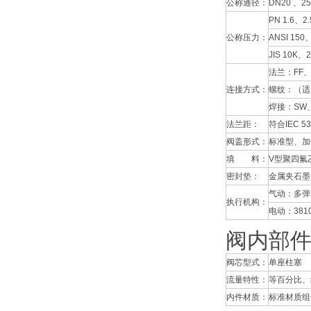
公称通径：
DN20 、25
PN 1.6、2
公称压力：
ANSI 150
JIS 10K、
法兰：FF、
连接方式：
螺纹：（适
焊接：SW
法兰距：
符合IEC 53
阀盖形式：
标准型、加
填 料：
V型聚四氟
密封垫：
金属夹石墨
气动：多弹
执行机构：
电动：381
阀内部
阀芯型式：
单座柱塞
流量特性：
等百分比、
内件材质：
标准材质组