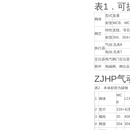
表1．可
型式
直通
阀体
材质
WCB、WC
特性
直线、等百
阀芯
材质
304、304+
气动:见表8
执行器
电动:见表7
定位器
电气阀门定位器
附件
电磁阀、阀位反
ZJHP
表2．本体材质为碳钢
WC
1
阀体
LC
B
2
垫片
316+石墨
3
螺栓
35
40
4
阀座
304
30