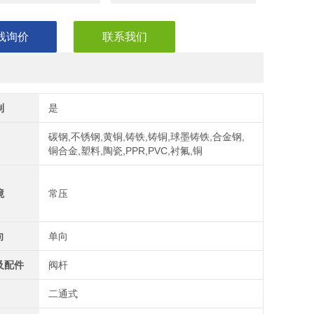
线询价
联系我们
制
是
碳钢,不锈钢,黄铜,铸铁,铸铜,球墨铸铁,合金钢,
铜合金,塑料,陶瓷,PPR,PVC,衬氟,铜
境
常压
向
单向
及配件
阀杆
二通式