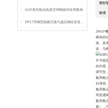
密封
GUD系列电动高真空球阀操作应用案例
标准
DP17导阀型隔膜式蒸汽减压阀组安装操作流程
J941F
阀体的
体。直
状，与
作为稳
的外观
调节型
氨用截
封薄弱
氨用截
用普通
氨用截
素），