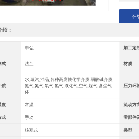
在
介绍：
申弘
加工定
形式
法兰
材质
水,蒸汽,油品,各种高腐蚀化学介质,弱酸碱介质,
介质
氨气,氮气,氧气,氢气,液化气,空气,煤气,含尘气
压力环
体
温度
常温
流动方
方式
手动
零部件
柱塞式
类型