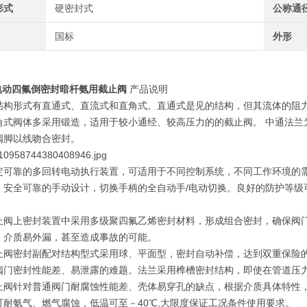
形式
硬密封式
公称通
国标
外形
电动四氟倒密封暗杆氨用截止阀
产品说明
结构形式有直通式、直流式和直角式。直通式是见的结构，但其流体的阻
角式阀体多采用锻造，适用于较小通经、较高压力的的截止阀。 中通法兰
阀脚以线吻合密封。
定可靠的多回转电动执行装置，可适用于不同控制系统，不同工作环境的
。安全可靠的手动设计，切换手柄的全自动手/电动切换。良好的防护等级
。
止阀上密封装置中采用多级聚四氟乙烯密封材料，形成组合密封，确保阀
、介质易外漏，甚至造成事故的可能。
止阀密封副配对结构型式采用球、平面型，密封自动补偿，达到双重保险
阀门密封性能差、易泄露的难题。法兰采用榫槽密封结构，即使在管道压
止阀针对普通阀门耐腐蚀性能差、壳体易穿孔的缺点，根据介质具体特性
可耐氨气、燃气腐蚀，低温可至－40℃,大限度保证工况条件使用要求。