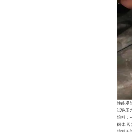
性能规范
试验压力:
填料：
阀体.阀
填料压盖