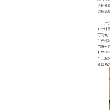
适用介质
适用温度
二、产品
1.针
可耐氨
2.密
门密封
3.产
4.上
介质易