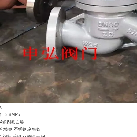
:
 3.8MPa
F4聚四氟乙烯
盖:铸钢.不锈钢.灰铸铁
.阀杆:碳钢.不锈钢.碳钢