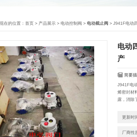
现在的位置：
首页
>
产品展示
>
电动控制阀
>
电动截止阀
> J941F
电动
产
简要描
J941
烯密封材
露，消除
能。
更新时间：
厂商性