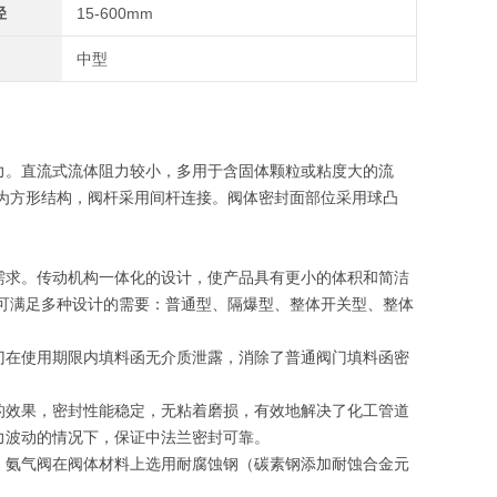
径
15-600mm
中型
力。直流式流体阻力较小，多用于含固体颗粒或粘度大的流
为方形结构，阀杆采用间杆连接。阀体密封面部位采用球凸
需求。传动机构一体化的设计，使产品具有更小的体积和简洁
可满足多种设计的需要：普通型、隔爆型、整体开关型、整体
门在使用期限内填料函无介质泄露，消除了普通阀门填料函密
的效果，密封性能稳定，无粘着磨损，有效地解决了化工管道
力波动的情况下，保证中法兰密封可靠。
，氨气阀在阀体材料上选用耐腐蚀钢（碳素钢添加耐蚀合金元