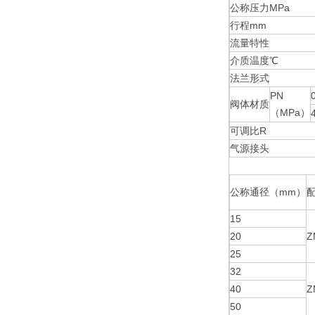
公称压力MPa
行程mm
流量特性
介质温度℃
法兰形式
PN
阀体材质
（MPa）
可调比R
气源接头
公称通径（mm）
15
20
Z
25
32
40
Z
50