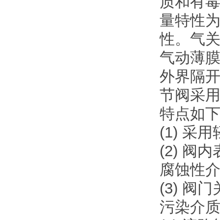
质和有
量特性
性。气
气动薄膜
外界隔开
节阀采
特点如
(1) 
(2) 
腐蚀性
(3) 
污染介