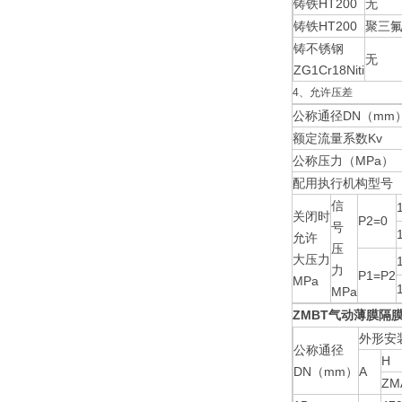
铸铁HT200
无
铸铁HT200
聚三
铸不锈钢
无
ZG1Cr18Niti
4、允许压差
公称通径DN（mm
额定流量系数Kv
公称压力（MPa）
配用执行机构型号
信
关闭时
P2=0
号
允许
压
大压力
力
P1=P2
MPa
MPa
ZMBT
气动薄膜隔
外形安
公称通径
H
DN（mm）
A
ZM