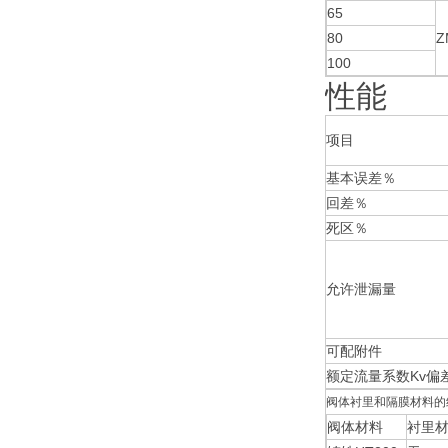
65
80
Z
100
性能
项目
基本误差％
回差％
死区％
允许泄漏量
可配附件
额定流量系数Kv偏
阀体衬里和隔膜材料的
阀体材料
衬里