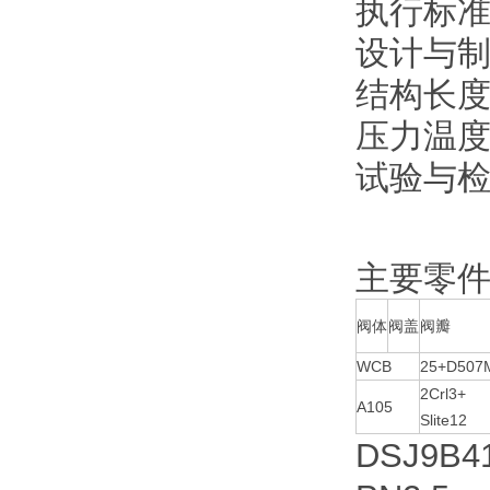
执行标
设计与制造
结构长度：
压力温度等
试验与检验
主要零
阀体
阀盖
阀瓣
WCB
25+D507
2Crl3+
A105
Slite12
DSJ9B