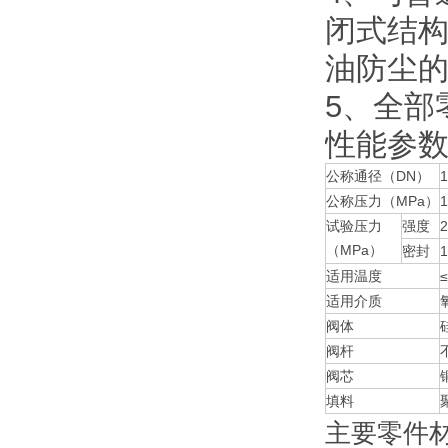
闭式结
油防尘
5、全部
性能参
公称通径（DN）
公称压力（MPa）
1
试验压力
强度
2
（MPa）
密封
1
适用温度
适用介质
阀体
阀杆
阀芯
填料
主要零件