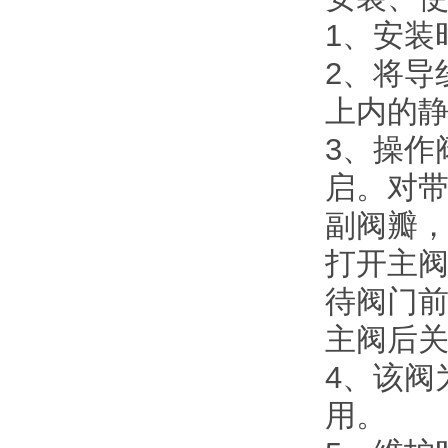
1、安装
2、将导
上内的
3、操作
启。对
副阀瓣，
打开主
待阀门前
主阀后
4、该阀
用。