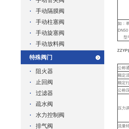
手动管夹阀
手动隔膜阀
手动柱塞阀
如：单
DN50
手动旋塞阀
型号为：
手动放料阀
ZZY
特殊阀门
公称通
阻火器
额定流
止回阀
额定
公称
过滤器
疏水阀
压力调
水力控制阀
排气阀
流量