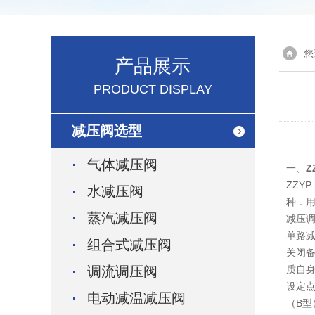
您
产品展示
PRODUCT DISPLAY
减压阀选型
气体减压阀
一、
Z
ZZY
水减压阀
种．用
蒸汽减压阀
减压调
单路
组合式减压阀
关闭
调流调压阀
质自
设定
电动减温减压阀
（B型