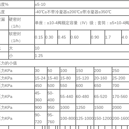
精度%
±5-10
温度
-40℃≤不带冷凝器≤200℃≤带冷凝器≤350℃
泄漏
硬密封
单座：≤10-4阀额定容量（IV）级；套筒：≤5×10-4
（1/h）
软密封
0.15
0.30
0.45
0.60
0.90
1.7
4.0
（1/h）
比
大
10
小
1.25
压力的小值
力KPa
30
50
100
150
200
250
力KPa
15-24
15-40
15-80
15-120
20-160
25-200
力KPa
450
500
550
600
650
700
45-
50-
力KPa
55-440
60-480
65-520
170-560
360
400
力KPa
900
950
1000
1250
1500
2000
90-
95-
力KPa
100-800
125-1000
150-1200
200-160
720
760