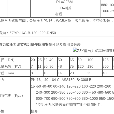
RL=CF3M
880~10
D=特殊
1000~2
材质
座自力式调节阀，公称压力PN16，WCB材质，阀后调压，不带冷凝器，压力范
ZZYP-16C-B-120~220-DN50
P自力式压力调节阀组操作应用案例
性能及选用参数表
径（DN）
20
25
32
40
50
65
80
100
125
量系数（KV）
7
11
20
30
48
75
120
190
300
行程（mm）
8
10
14
20
25
40
压力
PN 16、40、64 CLASS150LB~300LB
15~50 40~80 60~140 120~220 160~220 200~260
240~300 280~350 330~400 380~450 480~560 
节范围（Kpa）
600~700 680~800 780~900 880~1000 950~150
*控制压力尽量选择在调节范围中间值附件。
特性
快开