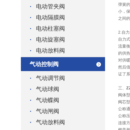
弹簧的
电动管夹阀
小，保
电动隔膜阀
之间
电动柱塞阀
2.自
电动旋塞阀
自力
流量
电动放料阀
的供热
对供
气动控制阀
然后
证了
气动调节阀
三、
Z
气动球阀
阀体
气动蝶阀
阀芯
公称通径
气动闸阀
公称压力
气动放料阀
连接方
阀盖