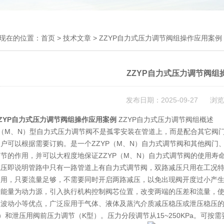
现在的位置：
首页
>
技术文章
> ZZYP自力式压力调节阀组操作应用案例
ZZYP自力式压力调节阀组
发布日期：2025-09-27 浏览
ZYP自力式压力调节阀组操作应用案例
ZZYP自力式压力调节阀组概述
P（M、N）型自力式压力调节阀不是孤零安装在管道上，而是配合其它阀
户可以根据需要订购。是一个ZZYP（M、N）自力式调节阀和其他阀门
节的作用，并可以大程度地保证ZZYP（M、N）自力式调节阀的使用寿
减压即说明管路中只有一路管道上有自力式调节阀，双路减压只用在工况
备用，只要流量足够，不需要同时开启两路减压，以免出现阀开度过小产
身能量为动力源，引入执行机构控制阀芯位置，改变两端的压差和流量，
点波动小等优点，广泛应用于气体、液体及蒸汽介质减压稳压或泄压稳压
）和泄压用阀前压力调节（K型）。压力分段调节从15~250KPa。可按