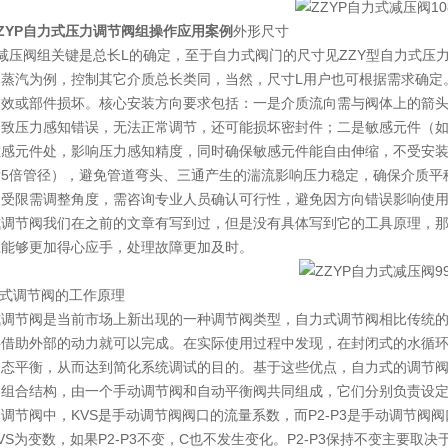
ZYP自力式压力调节阀组操作应用案例
外形尺寸
P减压阀组关键是总长L的确定，至于自力式阀门的尺寸见ZZY型自力式压
制蒸汽为例，控制其它介质总长类同，当然，尺寸L用户也可根据需求确定
失效或部件损坏。核心安装方向要求包括：一是介质流向需与阀体上的箭
导致压力感知错误，无法正常调节，还可能损坏密封件；二是敏感元件（
敏感元件处，影响压力感知精度，同时确保敏感元件能自由伸缩，不受安
后5倍管径），避免管道弯头、三通产生的湍流影响压力稳定，确保介质平
间受限需调整角度，需咨询专业人员确认可行性，避免因方向错误影响使
式调节阀我们在之前的文章有写到过，但是没有具体写到它的工具原理，
上能够更加得心应手，处理故障更加及时。
力式调节阀的工作原理
式调节阀是当前市场上新出现的一种调节阀类型，自力式调节阀相比传统
要借助外部的动力就可以完成。在实际使用过程中发现，在封闭式的水循
动态平衡，从而达到简化系统调试的目的。基于这些优点，自力式的调节
阀组合结构，由一个手动调节阀和自动平衡阀共同组成，它们分别负责设
调节阀中，KVS是手动调节阀阀口的流量系数，而P2-P3是手动调节阀
VS为变数，如果P2-P3不变，C也不发生变化。P2-P3保持不变主要取