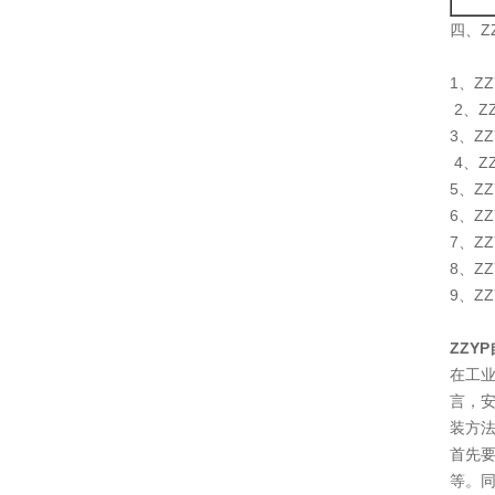
四、Z
1、Z
2、Z
3、Z
4、Z
5、Z
6、Z
7、Z
8、Z
9、Z
ZZY
在工
言，
装方
首先
等。