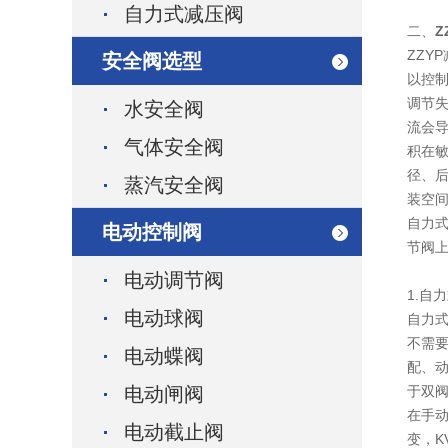
自力式减压阀
二、
Z
ZZY
安全阀选型
以控
调节
水安全阀
流会
气体安全阀
积在
径、
蒸汽安全阀
装空
自力
电动控制阀
节阀
电动调节阀
1.自
电动球阀
自力
不需
电动蝶阀
配、
电动闸阀
于双
在手动
电动截止阀
变，K