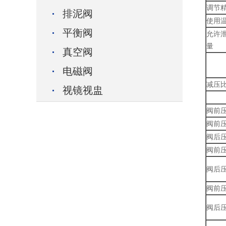
调节
排泥阀
使用
平衡阀
允许
量
真空阀
电磁阀
减压
视镜视盅
阀前
阀前压
阀后压
阀前压
阀后压
阀前压
阀后压