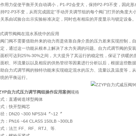
作用力促使平衡开关自动调小，P1-P2会变大，保持P2-P3不变，因此形成
持P2-P3不变，从而完成固定”手动开关调节组的每个阀门打开的角度
的关系由试验台出示实验标准决定，同时也有相应的开度显示与锁定设备
力式调节阀阀在混水系统中的应用
式阀门阀不需要借助外来的动力而是依靠自身介质的压力差来实现控制，
衡定，通过这一功能从根本上解决了水力失调的问题。自力式调节阀的安
面积可达到25%-30%之间，大大提升了其运行的稳定性，保证了供暖
暖面积、环流量以以及相应的供热管径等因素进行分析以后，根据这些数
借助自力式调节阀的独特功能来实现稳定混水的压力、流量以及温度等，
系统的平衡运行。
ZYP自力式压力调节阀组操作应用案例
规格
型式：直通铸造球型阀体
型式：快开型阀芯
：DN20 ~300 NPS3/4〞~12〞
：PN16 ~64 CLASS 150LB ~300LB
式：法兰 FF、RF、RTJ、等.
形式：螺栓压紧式