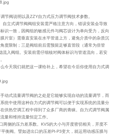
力调节阀说明以及ZZY自力式压力调节阀技术参数。
。
自立式调节阀阀组安装需严格注意方向，错误安装会导致
头标识一致，因阀组的敏感元件与阀芯设计为单向受力，反向
如膜片室）需垂直安装在水平管道上方，避免介质中的杂质沉
装角度限制；三是阀组前后需预留足够直管段（通常为倍管
稳流入阀组。安装前需仔细核对阀体标识与管道流向，若安
用。
那么今天我们就把这一课给补上，希望在今后你使用自力式调
的手动式流量调节阀的之处是它能够实现自动的流量调节，而
环系统中使用这种自力式的调节阀可以便于实现系统的流量分
阀在供热空调工程中得到了众多厂商的青睐。自力式调节阀属
定流量和维持流量恒定工作。
阀口两侧的压力差系数。KVS的大小与开度密切相关，开度不
决于平衡阀。譬如进出口的压差Pl-P3变大，就运用动感压膜与