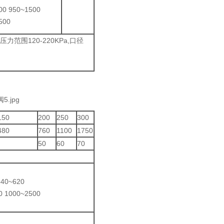
00 950~1500
500
围120-220KPa,口径
150
200
250
300
480
760
1100
1750
50
60
70
540~620
0 1000~2500