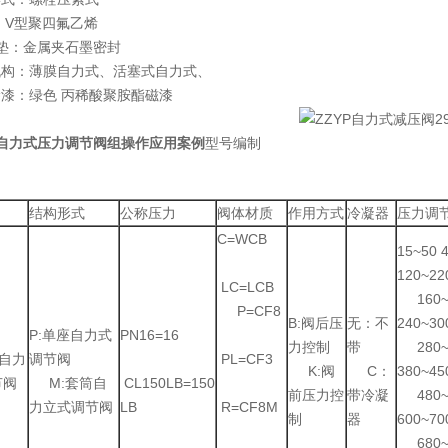
：V型聚四氟乙烯
 垫：金属夹石墨密封
机构：薄膜自力式、活塞式自力式、
漆：绿色 丙稀酸聚胺酯磁漆
P自力式压力调节阀组操作应用案例
型号编制
结构形式
公称压力
阀体材质
作用方式
冷凝器
压力调节
C=WCB
15~50 
120~22
LC=LCB
160~2
P=CF8
B:阀后压
无：不
240~30
P:单座自力式
PN16=16
力控制
带
280~3
自力
调节阀
PL=CF3
K:阀
C：
380~45
节阀
M:套筒自
CL150LB=150
前压力控
带冷凝
480~5
力立式调节阀
LB
R=CF8M
制
器
600~70
680~8