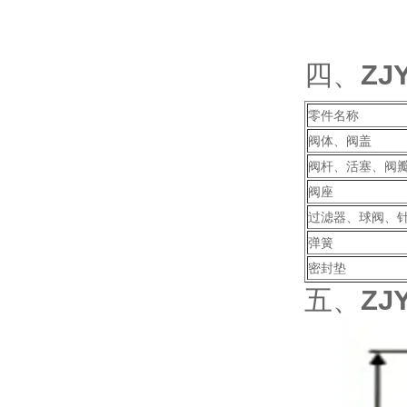
四、
ZJ
零件名称
阀体、阀盖
阀杆、活塞、阀
阀座
过滤器、球阀、
弹簧
密封垫
五、
ZJ