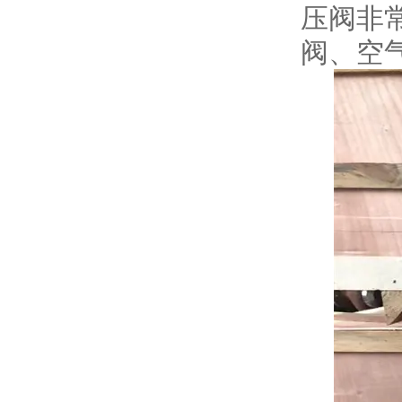
压阀非
阀、空