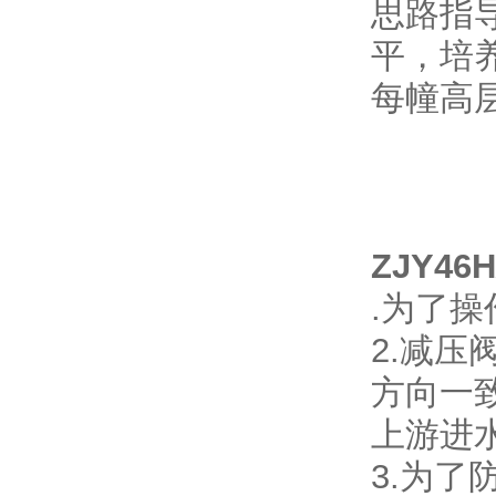
思路指
平，培
每幢高
ZJY4
.为了
2.减
方向一
上游进
3.为