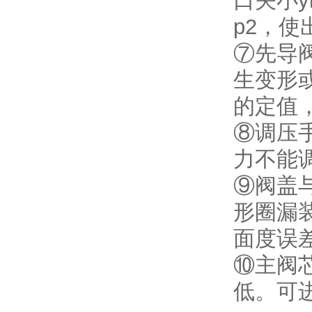
口关小y
p2，
⑦先导
生变形
的定值
⑧调压
力不能
⑨阀盖
形圈漏
面度误
⑩主阀
低。可