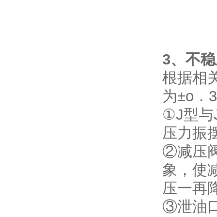
3、不
根据相关
为±o．
①J型
压力振
②减压
象，使
压一再
③泄油