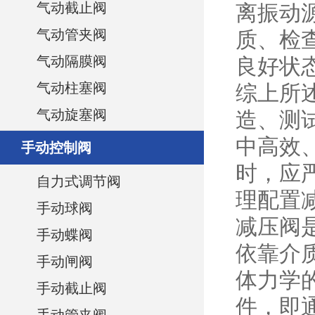
气动截止阀
离振动
气动管夹阀
质、检
气动隔膜阀
良好状
气动柱塞阀
综上所
气动旋塞阀
造、测
中高效
手动控制阀
时，应
自力式调节阀
理配置
手动球阀
减压阀
手动蝶阀
依靠介
手动闸阀
体力学
手动截止阀
件，即