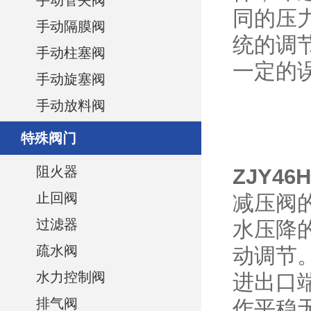
手动管夹阀
同的压
手动隔膜阀
统的调
手动柱塞阀
一定的
手动旋塞阀
手动放料阀
特殊阀门
阻火器
ZJY4
止回阀
减压阀
过滤器
水压降
疏水阀
动调节
水力控制阀
进出口
排气阀
作平稳