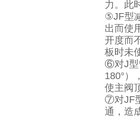
力。此
⑤JF
出而使
开度而
板时未
⑥对J
180
使主阀
⑦对J
通，造