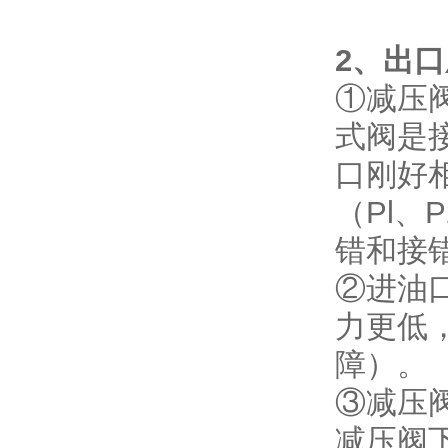
2、出
①减压
式阀是
口刚好
（Pl
错和接
②进油
力更低
障）。
③减压
减压阀