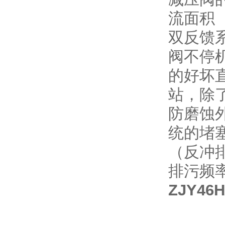
流面积
双反馈
阀不停
的好坏
站，除
防磨蚀
统的堵
（反冲
排污频
ZJY4