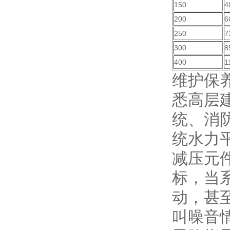
150
4
200
6
250
7
300
8
400
1
维护保
悉高层
统、消
统水力
减压元
标，当
动，甚
叫噪音