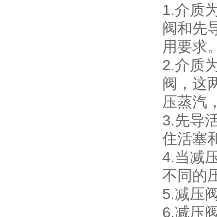
1.介
阀和先
用要求
2.介
阀，这
压蒸汽
3.先
住活塞
4.当
不同的
5.减
6.减