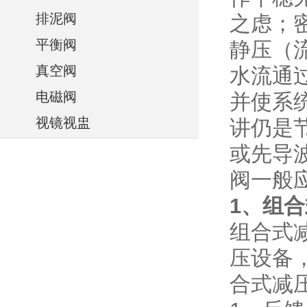
排泥阀
之虑；
平衡阀
静压（
真空阀
水流通
电磁阀
并使系
视镜视盅
讲仍是
或先导
阀一般
1、组合
组合式
压设备
合式减