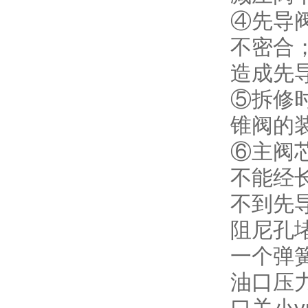
④先导
不密合
造成先
⑤拆修
锥阀的
⑥主阀芯
不能经
不到先
阻尼孔
一个弹
油口压