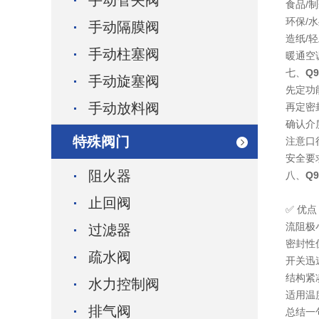
手动管夹阀
食品/
环保/
手动隔膜阀
造纸/
手动柱塞阀
暖通空
七、
Q
手动旋塞阀
先定功
手动放料阀
再定密封
确认介
特殊阀门
注意口
安全要
阻火器
八、
Q
止回阀
✅ 优点
流阻极
过滤器
密封性
疏水阀
开关迅
结构紧
水力控制阀
适用温度
排气阀
总结一