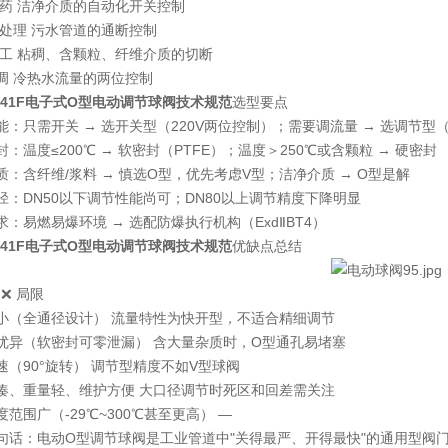
制药 洁净介质的自动化开关控制
水处理 污水管道的通断控制
轻工 粘稠、含颗粒、纤维介质的切断
调 冷热水流量的两位控制
941F电子式O型电动调节球阀技术规范
选型要点
能：只需开关 → 选开关型（220V两位控制）；需要调流量 → 选调节型（4
：温度≤200℃ → 软密封（PTFE）；温度＞250℃或含颗粒 → 硬密封
质：含纤维/浆料 → 慎选O型，优先考虑V型；洁净介质 → O型是解
径：DN50以下调节性能尚可；DN80以上调节精度下降明显
求：易燃易爆环境 → 选配防爆执行机构（ExdⅡBT4）
941F电子式O型电动调节球阀技术规范
优缺点总结
 ❌ 局限
小（全通径设计） 流量特性为快开型，不适合精细调节
优异（软密封可零泄漏） 含大量杂质时，O型通孔易堵塞
速（90°旋转） 调节型精度不如V型球阀
凑、重量轻、维护方便 大口径调节时死区和回差需关注
范围广（-29℃~300℃甚至更高） —
句话：电动O型调节球阀是工业管道中"关得最严、开得最快"的通用型阀