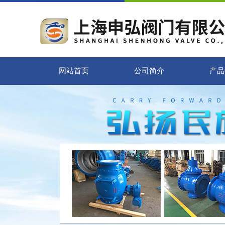
网站首页
公司简介
产品