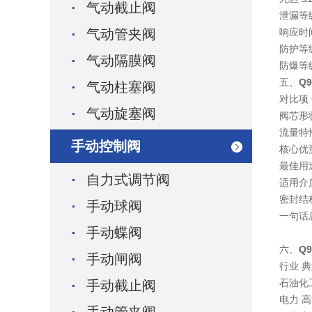
气动截止阀
泄漏等级
气动管夹阀
响应时间
防护等级
气动隔膜阀
防爆等级
五、
Q
气动柱塞阀
对比项
气动旋塞阀
阀芯形状
流量特
手动控制阀
核心优
最佳用
自力式调节阀
适用介
密封结
手动球阀
一句话
手动蝶阀
六、
Q
手动闸阀
行业 
石油化
手动截止阀
电力 