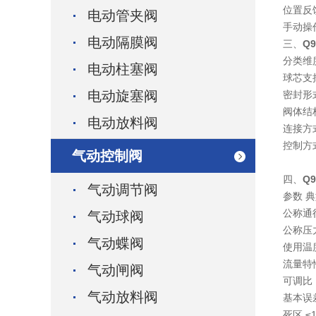
位置反
电动管夹阀
手动操
电动隔膜阀
三、
Q
分类维
电动柱塞阀
球芯支
电动旋塞阀
密封形式
阀体结
电动放料阀
连接方式
控制方
气动控制阀
四、
Q
气动调节阀
参数 
公称通径
气动球阀
公称压力 P
气动蝶阀
使用温度
流量特
气动闸阀
可调比 D
气动放料阀
基本误差
死区 ≤