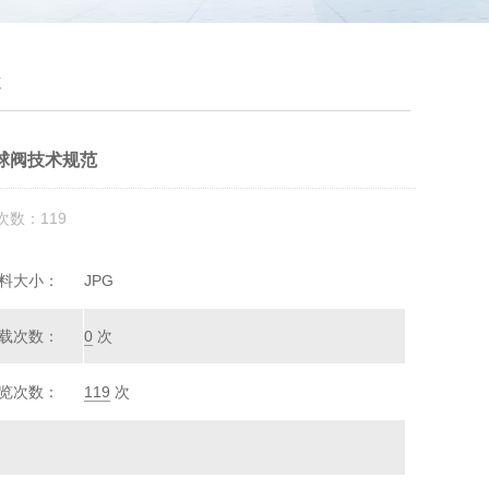
范
节球阀技术规范
次数：119
料大小：
JPG
载次数：
0
次
览次数：
119
次