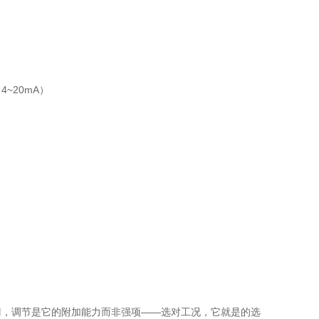
~20mA）
门，调节是它的附加能力而非强项——选对工况，它就是的选