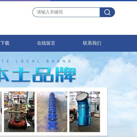
料下载
在线留言
联系我们