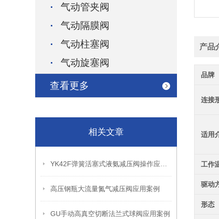
气动管夹阀
气动隔膜阀
气动柱塞阀
产品
气动旋塞阀
品牌
查看更多
连接
相关文章
适用
YK42F弹簧活塞式液氨减压阀操作应用案例
工作
驱动
高压钢瓶大流量氮气减压阀应用案例
形态
GU手动高真空切断法兰式球阀应用案例