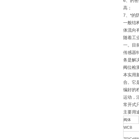
6、的
高；
7、*
一般结
体流向
随着工
一。目
传感器
务是解
阀位检
本实用
合。它
编好的
运动，
常开式
主要用
阀体
WCB