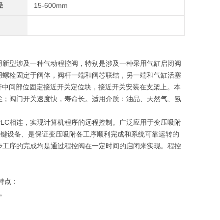
径
15-600mm
用新型涉及一种气动程控阀，特别是涉及一种采用气缸启闭阀
用螺栓固定于阀体，阀杆一端和阀芯联结，另一端和气缸活塞
阀杆中间部位固定接近开关定位块，接近开关安装在支架上。本
尘；阀门开关速度快，寿命长。适用介质：油品、天然气、氢
PLC相连，实现计算机程序的远程控制。广泛应用于变压吸附
关键设备、是保证变压吸附各工序顺利完成和系统可靠运转的
步工序的完成均是通过程控阀在一定时间的启闭来实现。程控
特点：
。