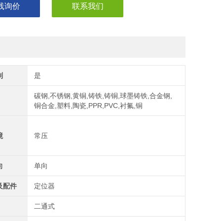
线询价
联系我们
制
是
碳钢,不锈钢,黄铜,铸铁,铸铜,球墨铸铁,合金钢,
铜合金,塑料,陶瓷,PPR,PVC,衬氟,铜
境
常压
向
单向
及配件
定位器
二通式