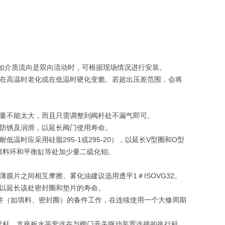
。如介质流向是双向流动时，可根据现场情况进行安装。
件在高温时老化或在低温时硬化变脆。若超出压差范围，会将
整量不能太大，而且只需调整到阀杆处不漏气即可。
意防锈及润滑，以延长阀门使用寿命。
时应采用硅脂295-1或295-20），以延长V型圈和O型
填料环和平衡缸等处加少量二硫化钼。
膜片之间相互摩擦。雾化油建议选用透平1＃ISOVG32。
，以延长该处密封圈和垫片的寿命。
件（如填料、密封圈）的备件工作，在连续使用一个大修周期
导杆。支座板水平套连在与阀门开关驱动装置连接的执行杆