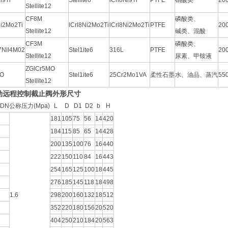
i9Ti
Stellite6
lCrl8Ni9Ti
PTFE
硝酸类
20
Stellite12
CF8M
磷酸类、
Ni2Mo2Ti
lCrl8Ni2Mo2Ti
lCrl8Ni2Mo2Ti
PTFE
20
Stellite12
碱类、混酸
CF3M
磷酸类、
7Nil4M02
Stel1ite6
316L
PTFE
20
Stellite12
尿素、甲铵液
ZGlCr5MO
MO
Stel1ite6
25Cr2Mo1VA
柔性石墨
水、油品、蒸汽
55
Stellite12
动远程控制截止阀
外形尺寸
DN
公称压力(Mpa)
L
D
D1
D2
b
H
181
105
75
56
14
420
184
115
85
65
14
428
200
135
100
76
16
440
222
150
110
84
16
443
254
165
125
100
18
445
276
185
145
118
18
498
1.6
298
200
160
132
18
512
352
220
180
156
20
520
404
250
210
184
20
563