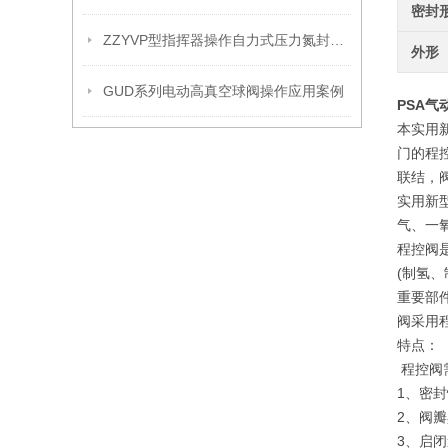
密封
ZZYVP型指挥器操作自力式压力氮封阀故障解决办法
外形
GUD系列电动高真空球阀操作应用案例
PSA
气
本实用
门的程
联结，
实用新
气、一
程控阀
(制氢
重要部
阀采用
特点：
程控阀
1、密
2、阀
3、启