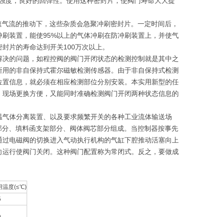
械强度，良好的回弹性。使用这种密封片，使阀门寿命大大提
速气流的推动下，这些杂质会急聚冲刷密封片。一定时间后，
刷装置，能使95%以上的气体冲刷在防冲刷装置上，并使气
封片的寿命达到开关100万次以上。
解决的问题，如程控阀的阀门开闭状态的检测控制就是其中之
所用的非自保持式霍尔磁敏检测传感器。由于非自保持式检测
位置信息，就必须在相应检测部位分别安装。本实用新型的任
，现场更换方便，又能同时准确检测阀门开闭两种状态信息的
温气体分离装置、以及要求频繁开关的各种工业流体输送场
部分、填料函支架部分、阀体阀芯部分组成。当控制器按事先
通过电磁阀的切换进入气动执行机构的气缸下腔推动活塞向上
向运行使阀门关闭。这种阀门配置称为常闭式。反之，要做成
温度(≤℃)
5