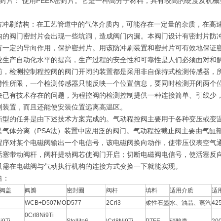
密封片： 使用PEEK密封片。它是一种高分子材料，具有较高的硬度及机
的防冲刷结构：在工艺管道中的气体介质内，可能存在一定量的杂质，在高
构的阀门密封片会出现一些坑洞，造成阀门内漏。本阀门设计有密封片防冲
有一定的导向作用，保护密封片。用该防冲刷装置和密封片可有效地保证密
业生产自动化水平的提高，生产过程的安全性和可靠性是人们必须面对和
前，检测控制程控阀的阀门开闭的装置都是采用非自保持式检测传感器，
特性所限，一个检测传感器只能反映一个位置信息，要同时检测开闭两个
决已有技术存在的问题，为程控阀的检测控制提供一种连接简单、引线少
测装置，而且还能使安装位置远离高温区。
新型的任务是由下述技术方案完成的。气动程控阀主要用于各种变压或变
是气体分离（PSA法）装置中应用泛的阀门。气动程控截止阀主要由气缸
程序对某个电磁阀输出一个电信号，该电磁阀换向动作，使带压仪表空气
活塞带动阀杆，阀杆提动阀芯使阀门开启；切断电磁阀电信号，使活塞反
只需在电磁阀与气动执行机构的连接方式变换一下就能实现。
途：
阀盖
阀瓣
密封圈
阀杆
填料
适用介质
适用
WCB+D507MO
D577
2Crl3
柔性石墨
水、油品、蒸汽
42
0Crl8Ni9Ti