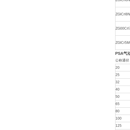
ZGlCrl8N
ZGlCrl8
ZG00Crl
ZGlCr5
PSA
气
公称通径 
20
25
32
40
50
65
80
100
125