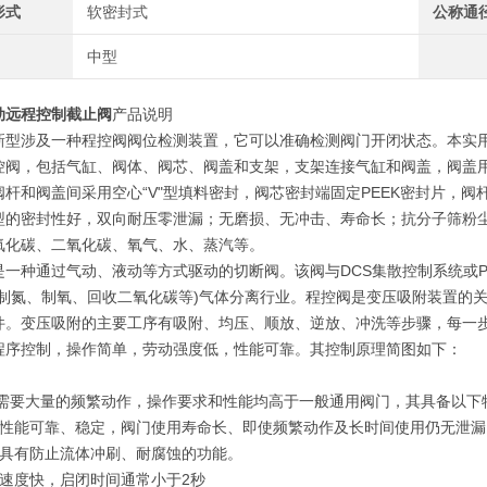
形式
软密封式
公称通
中型
动远程控制截止阀
产品说明
新型涉及一种程控阀阀位检测装置，它可以准确检测阀门开闭状态。本实
控阀，包括气缸、阀体、阀芯、阀盖和支架，支架连接气缸和阀盖，阀盖
阀杆和阀盖间采用空心“V"型填料密封，阀芯密封端固定PEEK密封片，
型的密封性好，双向耐压零泄漏；无磨损、无冲击、寿命长；抗分子筛粉
氧化碳、二氧化碳、氧气、水、蒸汽等。
是一种通过气动、液动等方式驱动的切断阀。该阀与DCS集散控制系统或
、制氮、制氧、回收二氧化碳等)气体分离行业。程控阀是变压吸附装置的
件。变压吸附的主要工序有吸附、均压、顺放、逆放、冲洗等步骤，每一
程序控制，操作简单，劳动强度低，性能可靠。其控制原理简图如下：
需要大量的频繁动作，操作要求和性能均高于一般通用阀门，其具备以下
封性能可靠、稳定，阀门使用寿命长、即使频繁动作及长时间使用仍无泄漏
瓣具有防止流体冲刷、耐腐蚀的功能。
闭速度快，启闭时间通常小于2秒