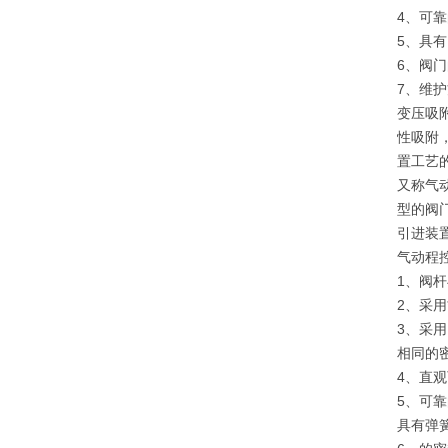
4、可
5、具
6、阀
7、维
变压吸
性吸附
置工艺
又称气
型的阀
引进装
气动程
1、阀
2、采
3、采
相同的
4、直
5、可
具有弹