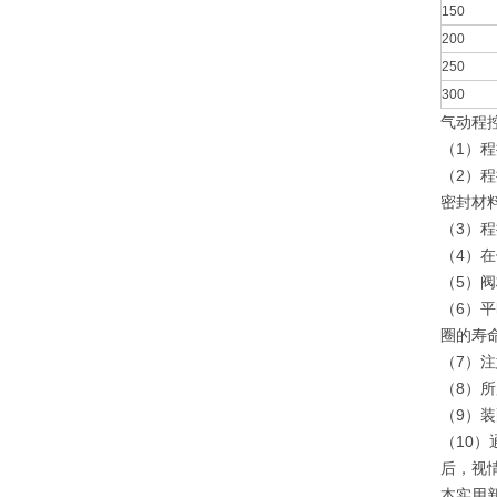
150
200
250
300
气动程
（1）
（2）
密封材
（3）
（4）
（5）
（6）平
圈的寿
（7）
（8）
（9）
（10
后，视
本实用