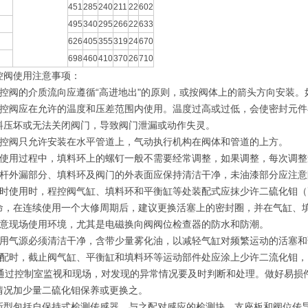
451
285
240
211
22
602
495
340
295
266
22
633
626
405
355
319
24
670
698
460
410
370
26
710
控阀使用注意事项：
程控阀的介质流向应遵循“高进地出"的原则，或按阀体上的箭头方向安装
程控阀应在允许的温度和压差范围内使用。温度过高或过低，会使密封元
料压坏或无法关闭阀门，导致阀门泄漏或动作失灵。
程控阀只允许安装在水平管道上，气动执行机构在阀体和管道的上方。
在使用过程中，填料环上的螺钉一般不需要经常调整，如果调整，每次调
阀杆外漏部分、填料环及阀门的外表面应保持清洁干净，未油漆部分应注
时使用时，程控阀气缸、填料环和平衡缸等处装配式应抹少许二硫化钼（耐低温
命，在连续使用一个大修周期后，建议更换活塞上的密封圈，并在气缸、
注意现场使用环境，尤其是电磁换向阀阀位检查器的防水和防潮。
所用气源必须清洁干净，含带少量雾化油，以减轻气缸对频繁运动的活塞和薄
装配时，截止阀气缸、平衡缸和填料环等运动部件处应涂上少许二流化钼
）通过控制室监视和现场，对发现的异常情况要及时判断和处理。做好易损
情况加少量二硫化钼保养或更换之。
新型包括自保持式检测传感器、与之配对感应的检测块、支座板和阀位传