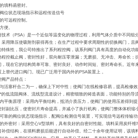
靠的填料函密封。
有阀位状态现场指示和远程传送信号
门的可远程控制。
护方便。
附技术（PSA）是一个近似等温变化的物理过程，利用气体介质中不同组
，采用降压使吸附剂获得再生；在生产过程中要求周期性的切换阀门，且阀
的特殊性，我公司特推出了系列程控阀，该系列阀门具有高度的自动化功能
动程控截止阀，密封性好，双向耐压零泄漏；无磨损、无冲击、寿命长；抗
门，现在它的结构简单可靠、密封良好、动作时间短、密封寿命长。近年
置上替代进口阀门。现已广泛用于国内外的PSA装置上 。
控阀产品特点：
杆与活塞杆合二为一，确保上下对中性；使阀门在线检修容易，提高检修效
用*的低流阻阀体、流线型流道设计，精密细致的铸造表面，功能特别的导
用内平衡原理：采用内平衡结构，抵消介质压力，使阀门的使用压差得到
密封副比压，使密封片寿命提高，并减小了执行机构，使阀门整体体积缩
观可靠的阀位状态现场指示，配阀位检测信号装置，可实现信号远程传输功
靠的外密封：采用空心V型填料，具有良好的自密封性能。填料采用炭纤维
簧补偿结构，在填料磨损后能进行自动补偿。经二十余年使用证明，该填