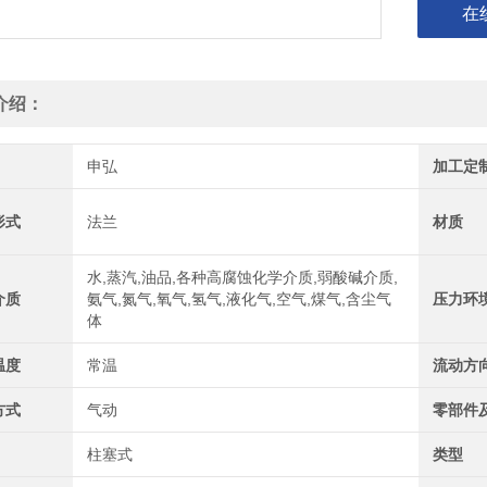
在
介绍：
申弘
加工定
形式
法兰
材质
水,蒸汽,油品,各种高腐蚀化学介质,弱酸碱介质,
介质
氨气,氮气,氧气,氢气,液化气,空气,煤气,含尘气
压力环
体
温度
常温
流动方
方式
气动
零部件
柱塞式
类型