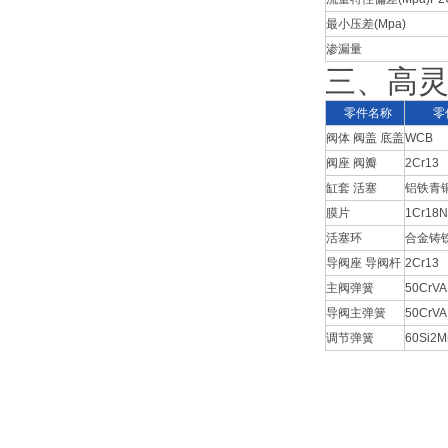
最小压差(Mpa)
渗漏量
三、高灵
零件名称
零
阀体 阀盖 底盖
WCB
阀座 阀瓣
2Cr13
缸套 活塞
铝铁青
膜片
1Cr18N
活塞环
合金铸
导阀座 导阀杆
2Cr13
主阀弹簧
50CrVA
导阀主弹簧
50CrVA
调节弹簧
60Si2M