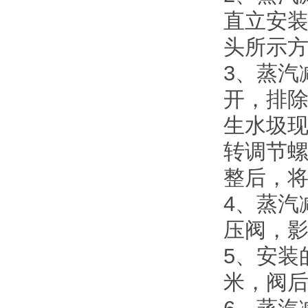
直立安
头所示
3、蒸汽
开，排
生水圾
转调节螺
整后，
4、蒸汽
压阀，
5、安装
米，阀后