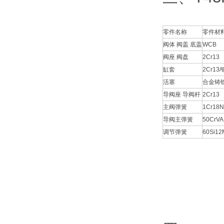
零件名称
零件材
阀体 阀盖 底盖
WCB
阀座 阀盘
2Cr13
缸套
2Cr13
活塞
合金铸
导阀座 导阀杆
2Cr13
主阀弹簧
1Cr18N
导阀主弹簧
50CrVA
调节弹簧
60Si12