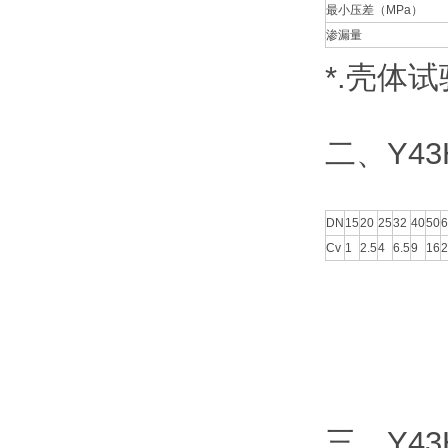
最小压差（MPa）
渗漏量
*.壳体
二、Y4
DN
15
20
25
32
40
50
6
Cv
1
2.5
4
6.5
9
16
2
三、Y4