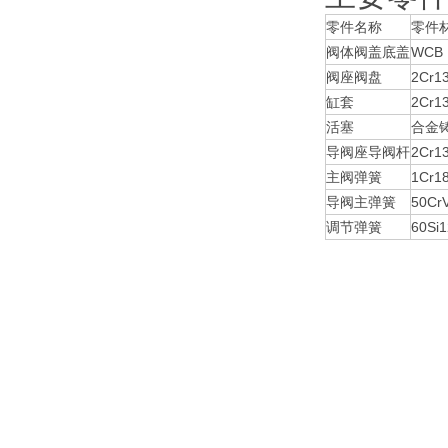
零件名称
零件
阀体阀盖底盖
WCB
阀座阀盘
2Cr1
缸套
2Cr
活塞
合金
导阀座导阀杆
2Cr1
主阀弹簧
1Cr18
导阀主弹簧
50Cr
调节弹簧
60Si