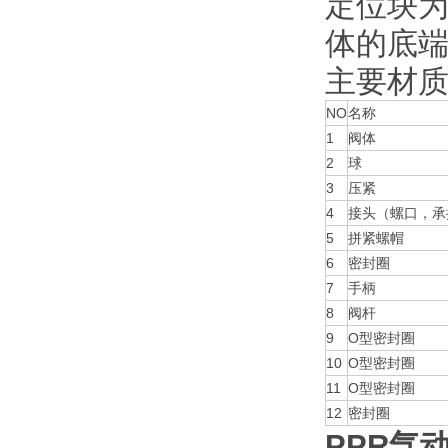
定位块
体的底
主要材
NO
名称
1
阀体
2
球
3
压紧
4
接头（螺口，承
5
拼紧螺帽
6
密封圈
7
手柄
8
阀杆
9
O型密封圈
10
O型密封圈
11
O型密封圈
12
密封圈
PPR
气