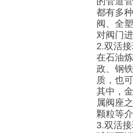
的管道
都有多
阀、全
对阀门
2.双活
在石油
政、钢
质，也
其中，金
属阀座
颗粒等
3.双活