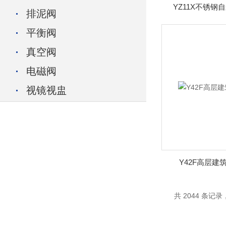
YZ11X不锈
排泥阀
平衡阀
真空阀
电磁阀
视镜视盅
​Y42F高层
共 2044 条记录，