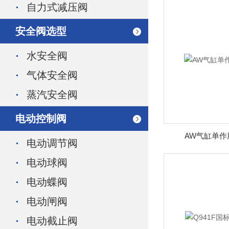
自力式减压阀
安全阀选型
水安全阀
气体安全阀
蒸汽安全阀
电动控制阀
AW气缸单作
电动调节阀
电动球阀
电动蝶阀
电动闸阀
电动截止阀