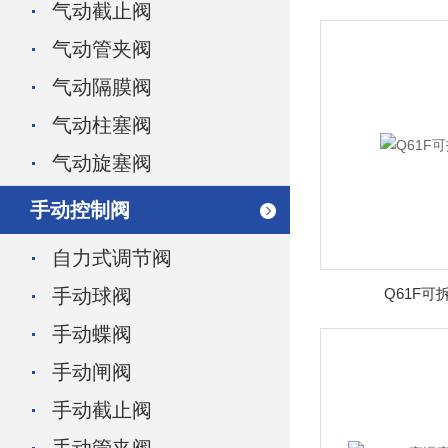
气动截止阀
气动管夹阀
气动隔膜阀
气动柱塞阀
气动旋塞阀
手动控制阀
自力式调节阀
手动球阀
Q61F
手动蝶阀
手动闸阀
手动截止阀